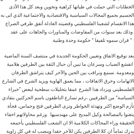
الخطابات التي حملت في طياتها كراهية وتخوين وبعد كل هذا اﻷذى
الجسيم بجميع المجالات السياسية والاقتصادية والاجتماعية الذي اتى به
هذا الانقسام لشعبنا الفلسطيني وقضيته العادلة أتفق طرفي الصراع
وذلك بعد سنوات من المفاوضات والمناورات والجاهات على عقد
قران سموه تلفيقا ” حكومة وحدة وطنية ” ·
بعد توقيع الاتفاق وتعيين الحكومة الجديدة في منتصف السنة الماضية
انقشع الضباب وسرعان ما تبين أن حبال الثقة بين الطرفين هلامية
ومعدومة. نسمع ونراقب بين الحين والآخر كيف يتراشق الطرفان
الاتهامات وخرق الاتفاقات ، مما يعمق الهاوية ويزيد الشرخ في الشارع
الفلسطيني ويزداد هذا الشرخ عمقا بتحليلات سطحية لبعض “خبراء
السياسة” من الطرفيين ،رغم تسارع الناطقون باسم الحركتين بتفادي
تأزم الوضع اكثر وتهدئة الخواطر وترى الطرفين فتح وحماس، فجأة
يتغنوا بالمصالحة وكيل المديح على مهندسيها. ورغم محاولاتهم اخفاء
الحقيقة وراء المحاكات الكلامية الا ان الشعب الفلسطيني بأجمعه
يدرك تماماً ان كلا الطرفين يكن للآخر حقدا وينصب له في كل زاوية