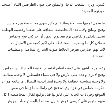
كمين. ويرى الشعب الدجل والتملق في عيون الطرفيين اللتان أصبحتا
ميزتهم الوحيدة.
ما سمي تمويها مصالحة وطنية لم يكن سوى محاصصة بين حماس
وفتح. ونتائج ولادة هذه المحاصصة المعاقة على شعبنا وقضيته الوطنية
تتجلى للداني والقاصي يوم بعد يوم. نعم ، أن حركتي فتح وحماس
تعملان كل ما وسعهما للمحافظة على اكبر كمية من الامتيازات
لأتباعهم ضاربين بعرض الحائط صوت الشارع المناضل ومتطلبات
المرحلة.
رغم مرور أشهر على توقيع اتفاق اقتسام الغنيمة العرجاء بين حماس
وفتح لا نرى وحدة على الارض ولا في سماء فلسطين. لا وحدة نضالية
ولا وحدة سياسية خطابية ولا وحدة استراتيجية للنضال. ما نتابعه هو ان
حكومة حماس في غزة وقيادة فتح في رامالله ما زالتا في نفس
الموقع وفي ذات الخانة التي كانو بها قبل توقيع اتفاق المحاصصة ! كل
منهم متربع على كرسي عرش هازل محاطا بالمستوطنات وجيش