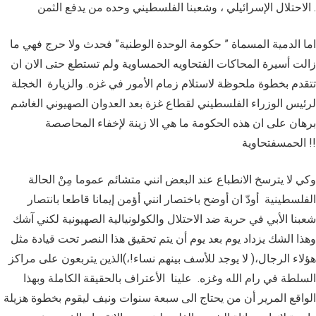
الاحتلال الإسرائيلي ، وشعبنا الفلسطيني وحده من يدفع الثمن .
اما الدمية المسماة ” حكومة الوحدة الوطنية” فحدث ولا حرج فهي ما
زالت أسيرة المحاكات الفتحاويه الحمساوية ولم تستطع حتى الان ان
تتقدم بخطوة ملحوظة لاستلام زمام الأمور في غزه. والزيارة الخجلة
لرئيس الوزراء الفلسطيني لقطاع غزة بعد العدوان الصهيوني الغاشم
برهان على ان هذه الحكومة ما هي الا زينة لإخفاء المحاصصة
الحمسفتحاوية !!
وكي لا يترسخ الانطباع عند البعض انني متشائم عموما مِنْ الحالة
الفلسطينية أودّ ان أوضح باختصار انني أؤمن إيمانا قاطعا بانتصار
شعبنا الأبي في حربة ضد الاحتلال والكولونيالية الصهيونية لكني آشك
وهذا الشك يزداد يوم بعد يوم أن يتم تحقيق هذا النصر تحت قيادة مثل
هؤلاء الرجال،( لا يوجد للأسف بينهم نساء!،)الذين يتربعون على مراكز
السلطة في رام الله وغزه. علينا الأعتراف بالحقيقة الكاملة وبهذا
الواقع المرير أن من يحتاج الى سبعة سنوات ونيف ليقوم بخطوة هزيلة