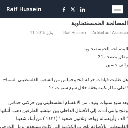
Raif Hussein
المصالحة الحمسفتحاوية
Artikel auf Arabisch
Raif Hussein
11. يناير 2015
المصالحة الحمسفتحاوية
مقال بصفحه 21
رائف حسين
هل طلبت قيادات حركة فتح وحماس من الشعب الفلسطيني السماح
على ما ارتكبته بحقه خلال سبع سنوات ؟؟!!
بعد سبع سنوات ونيف من الانقسام الفلسطيني بين حركتي حماس
وفتح والتي أددت إلى اﻷقتتال الداخلي بين ميلشيا الطرفين ذهب أثنائها
” الف وأربعمائة وواحد وثلاثون ضحية ” (١٤٣١ ) من أبناء شعبنا
الفلسطيني بالأضافة للحرب الكلامية التي كانت تستخدم وما زالت في