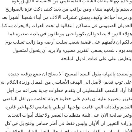
واحدة لإنهاء معاناة الشعب الفلسطيني من الانقسام الذي زرعوه
بايدهم وإرادتهم بيننا ، ومن يراقب من بعيد كيف دكت غزة بالصواريخ
ودمرت أحياءها وكيف يعيش عشرات الآلاف من أبناء شعبنا أشهرا بعد
العدوان الصهيوني في مساكن انتقالية او تحت العراء، ولا يحرك ساكنا..
هؤلاء الذين لا يصلحوا ان يكونوا حتى موظفون في بلدية صغيرة فما
بالكم ان نأتمنهم على قضية شعب سلبت أرضه وما زالت تسلب يوم
بعد يوم ، شعب يسعى لتقرير مصيره ولا يريد أن يتحول لمتسول
يتعايش على على فتات الدول المانحة.
واستنجد بالنهاية بقول السيد المسيح : لا يصلح ان تضع برقعة جديدة
على ثوب قديم- لأصل الى الهدف الأساسي من المقال وزبدة الكلام انه
اذا أراد الشعب الفلسطيني ان يتقدم خطوات جدية بصراعه من اجل
تقرير مصيره عليه ان يقدم على خطوة جريئة تخلصه من ثقل الماضي
القديم وقياداته التي قامت بواجبها الوطني بالماضي لكنها غير قادرة
وغير صالحة الان على تلبية متطلبات العصر ولا تملك أدوات التجديد
وإرادة التغيير. ان ألأوان وليس فقط في أطر حماس وفتح بل في كل
الأطر السياسية الفلسطينية ان يتاح المجال للجيل الشاب الخلاق بأن