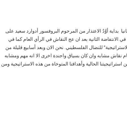
لاخلاق مقال بصفحة 29 رائف حسين- المانيا بداية أوَّدُ الاعتذار من المرحوم البروفسور أدوارد سعيد على
ي الانتفاضة الثانية بعد ان عج النقاش في الرأي العام كما في
تراتيجية” للنضال الفلسطيني. نحن الان وبعد أسابيع قليلة من
 امام نقاش مشابه وان كان بسياق واجندة اخرى الا انه مهم ومشابه
 استراتيجيتنا الحالية وأهدافنا المتوخاة من هذه الاستراتيجية ومن