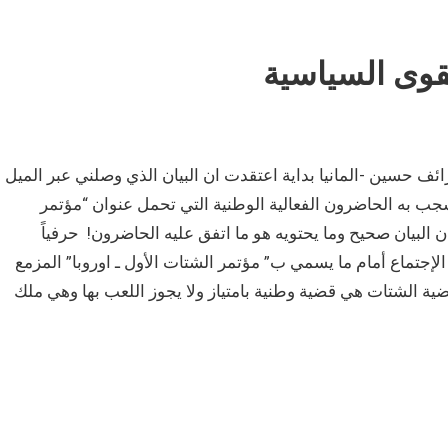
قوى السياسية
ما تسبق قوى المجتمع المدني القوى السياسية مقال بصفحة 30 رائف حسين -المانيا بداية اعتقدت ان البيان الذي وصلني عبر الميل
شجب به الحاضرون الفعالية الوطنية التي تحمل عنوان “مؤتمر
البيان صحيح وما يحتويه هو ما اتفق عليه الحاضرون! حرفياً
لى الفقرة التالية: “وتوقف الإجتماع أمام ما يسمي ب” مؤتمر الشتات الأول ـ اوروبا” المزمع
ية الشتات هي قضية وطنية بامتياز ولا يجوز اللعب بها وهي ملك