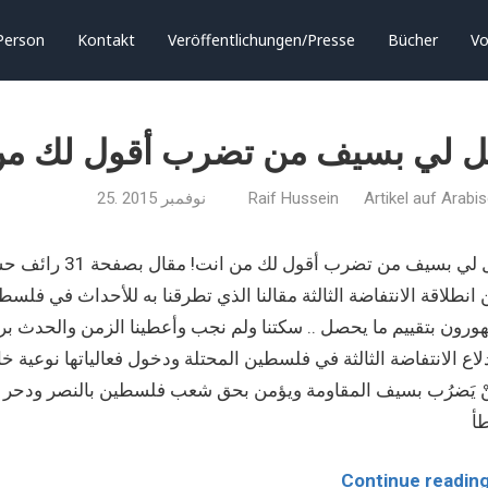
Person
Kontakt
Veröffentlichungen/Presse
Bücher
Vo
ل لي بسيف من تضرب أقول لك من
Artikel auf Arabi
Raif Hussein
25. نوفمبر 2015
قل لي بسيف من ت
انطلاقة الانتفاضة الثالثة مقالنا الذي تطرقنا به للأحداث في فلسطين
ورون بتقييم ما يحصل .. سكتنا ولم نجب وأعطينا الزمن والحدث برهنة
لاع الانتفاضة الثالثة في فلسطين المحتلة ودخول فعالياتها نوعية خاص
ْ يَضرُب بسيف المقاومة ويؤمن بحق شعب فلسطين بالنصر ودحر الاح
أ
Continue readin