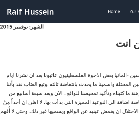
Raif Hussein
Home
Zur 
الشهر:
نوفمبر 2015
 انت
ضرب أقول لك من انت! مقال بصفحة 31 رائف حسين -المانيا بعض الاخوة الفلسطينيون عاتبونا بعد ان نشرنا ايام
 المحتلة واسمينا ما يحدث بانتفاضة ثالثه..وتبع العتاب نقد بأننا
 ما كتبناه وتأكيد تمحيصنا للواقع.. الان وبعد سبعة أسابيع من
ة اضافة الى النوعية المميزة التي بدأت بها، لا اظن ان أحداً مِنْ
تلال ان يغمض عينيه عن الواقع ويسميها غير ذلك. وحتى لا أُفهم