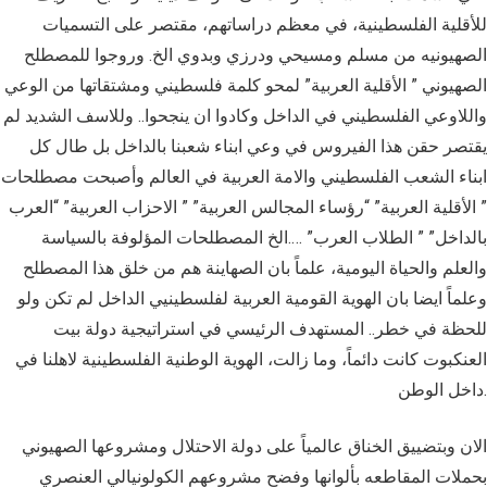
للأقلية الفلسطينية، في معظم دراساتهم، مقتصر على التسميات
الصهيونيه من مسلم ومسيحي ودرزي وبدوي الخ. وروجوا للمصطلح
الصهيوني ” الأقلية العربية” لمحو كلمة فلسطيني ومشتقاتها من الوعي
واللاوعي الفلسطيني في الداخل وكادوا ان ينجحوا.. وللاسف الشديد لم
يقتصر حقن هذا الفيروس في وعي ابناء شعبنا بالداخل بل طال كل
ابناء الشعب الفلسطيني والامة العربية في العالم وأصبحت مصطلحات
” الأقلية العربية” “رؤساء المجالس العربية” ” الاحزاب العربية” “العرب
بالداخل” ” الطلاب العرب” ….الخ المصطلحات المؤلوفة بالسياسة
والعلم والحياة اليومية، علماً بان الصهاينة هم من خلق هذا المصطلح
وعلماً ايضا بان الهوية القومية العربية لفلسطينيي الداخل لم تكن ولو
للحظة في خطر.. المستهدف الرئيسي في استراتيجية دولة بيت
العنكبوت كانت دائماً، وما زالت، الهوية الوطنية الفلسطينية لاهلنا في
داخل الوطن.
الان وبتضييق الخناق عالمياً على دولة الاحتلال ومشروعها الصهيوني
بحملات المقاطعه بألوانها وفضح مشروعهم الكولونيالي العنصري