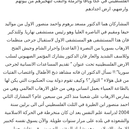
الفلسطيني في عكا ويافا والرملة والنقب لتهجيرهم من بيوتهم
وارضهم، ارض اجدادهم.
المشاركان هما الدكتور مسعد برهوم واحمد منصور. الاول من مواليد
حيفا ومقيم في الناصره العليا وهو رئيس مستشفى نهاريا. وللتذكير
فان هذا المستشفى هو المستشفى الاول لاستقبال جرحى منظمات
الارهاب بسوريا من النصرة ( القاعدة) واحرار الشام وجيش الفتح.
وللاسف الشديد والعار فان الدكتور يشارك المؤتمر الصهيوني لسلب
الارض الفلسطينيه تحت عنوان ” تقديم المساعدات الانسانية لجرحى
سوريا”.!! نسأل الدكتور ان فاته مشاهد ذبح الأطفال واغتصاب الفتيات
من قبل هؤلاء ” الثوار”؟ وكيف تقوم دولة بيت العنكبوت التي يكن لها
بالطاعة العمياء بعمل انساني وهي من خلق الارهاب العالمي وهي من
يمارس الارهاب على شعبنا منذ اكثر من سبعين عام؟ المشارك الثاني
احمد منصور ابن الطيرة في الثلث الفلسطيني أتى الى برلين سنة
2004 لدراسة علم النفس بعد ان كان منخرطة في الحركة الاسلامية
والشعوذه في بلده على مرار سنوات طويلة. والآن يسوق نفسه كخبير
للارهاب الاسلامي. وهو يشارك المؤتمر الصهيوني في نقاش حول