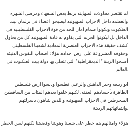
لم تقتصر محاولات الصهاينه بربط بعض السفهاء ومرضى الشهره
والعظمه داخل الاحزاب الصهيونيه ليصبحوا اعضاء في برلمان بيت
العنكبوت ويكونوا صمام امان للحد من قوة الاحزاب الفلسطينيه في
الداخل بل ليكونوا الحربه التي يقاوم به قادة الصهيونيه كل من يحاول
كشف حقيقة هذه الاحزاب العنصرية المعادية لشعبنا الفلسطيني
وحقوقه المشروعة على ارض اجداده. هؤلاء اصحاب النفوس الدنيئه
أصبحوا الزينة ” الديمقراطية” التي تتحلى بها دولة بيت العنكبوت في
العالم.
ابو ربيعه وجبر الداهش والزعبي فطسوا ودنسوا ارض فلسطين
الطاهرة بأجسادهم العفنه، لكنهم خلفوا بعدهم المئات من الساقطين
المنخرطين في الاحزاب الصهيونيه واللذين يتباهون باسرلتهم
وانتمائهاتهم الرديئة.
هؤلاء وامثالهم هم خطر على شعبنا وهويتنا وقضيتنا لكنهم ليس الخطر