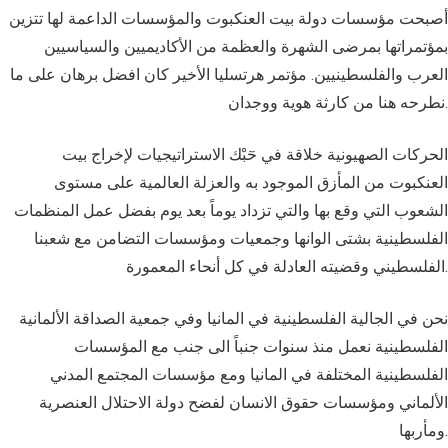
أصبحت مؤسسات دولة بيت العنكبوت والمؤسسات الداعمة لها تتزين
بمؤتمراتها بمرضى الشهرة والعظمة من الأكاديميين والسياسيين
العرب والفلسطينيين. مؤتمر هرتسليا الأخير كان افضل برهان على ما
نطرحه هنا من كارثة هوية ووجدان.
الحركات الصهيونية خلاقة في حٓبْك الاستراتيجيات لإخراج بيت
العنكبوت من المأزق الموجود به والعزلة العالمية على مستوى
الشعوب التي وقع بها والتي تزداد يوماً بعد يوم بفضل عمل المنظمات
الفلسطينية بشتى الوانها وجمعيات ومؤسسات التضامن مع شعبنا
الفلسطيني وقضيته العادلة في كل أنحاء المعمورة.
نحن في الجالية الفلسطينية في المانيا وفي جمعية الصداقة الألمانية
الفلسطينية نعمل منذ سنوات جنباً الى جنب مع المؤسسات
الفلسطينية المختلفة في المانيا ومع مؤسسات المجتمع المدني
الألماني ومؤسسات حقوق الانسان لفضح دولة الاحتلال العنصرية
ومأربها.