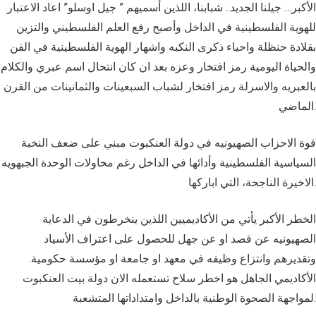
الأكبر… جيلنا الجديد.. شبابنا، اللذين أسميهم ” جيل اوسلو” اعاد الاعتبار
للهوية الفلسطينية في الداخل وأصبح رفع العلم الفلسطيني والتزين
بقلادة حنظلة واحياء ذكرى النكبه واشهار الهوية الفلسطينية في الفن
والحياة اليومية رمز افتخار وعزه بعد ان كان انتحال اسم عبري والكلام
بالعبريه والاسرلة رمز افتخار لشباب السبعينات والثمانينات من القرن
الماضي.
قوة الاحزاب الصهيونيه في دولة العنكبوت مبني على ضعف النخبة
السياسية الفلسطينية وأدائها في الداخل رغم محاولات الوحدة الجبهويه
الاخيرة الناجحة، التي اباركها.
الخطر الأكبر يأتي من الأكاديميين اللذين ينخرطون في الدعاية
الصهيونيه عن قصد او عن جهل للحصول على اعتراف الأسياد
وتقديرهم وانتزاع وظيفه في معهد او جامعة او مؤسسة حكومية.
الأكاديمي الجاهل هو اخطر سلاح تستعمله الان دولة بيت العنكبوت
لمواجهة الصحوة الوطنية بالداخل وامتداداتها المتشعبة.