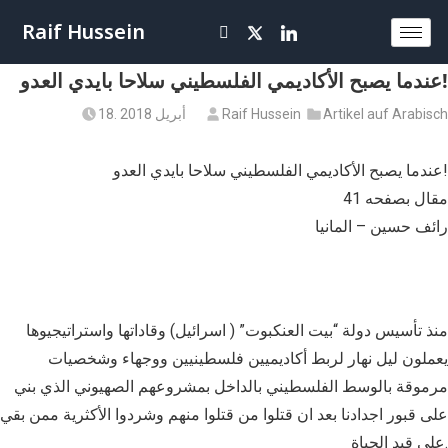
Raif Hussein
عندما يصبح الأكاديمي الفلسطيني سلاحا بايدي العدو!
Artikel auf Arabisch
Raif Hussein
18. أبريل 2018
عندما يصبح الأكاديمي الفلسطيني سلاحا بايدي العدو!
مقال بصفحه 41
رائف حسين – المانيا
منذ تأسيس دولة “بيت العنكبوت” ( اسرائيل) وقاداتها واستراتيجيوها
يعملون ليل نهار لربط أكاديميين فلسطينيين ووجهاء وشخصيات
مرموقة بالوسط الفلسطيني بالداخل بمشروعهم الصهيوني الذي بني
على قبور اجدادنا بعد ان قتلوا من قتلوا منهم وشردوا الأكثرية ممن بقي
على قيد الحياة.