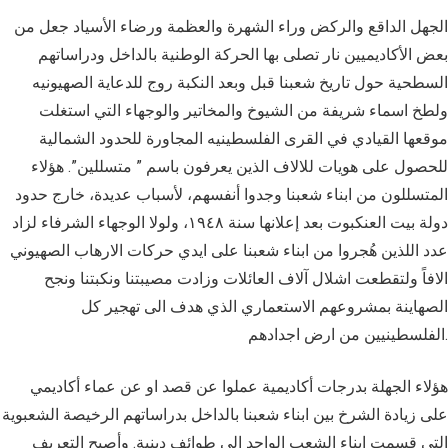
الجهل الداقع والركض وراء الشهرة والعظمة ورضاء الأسياد جعل من
بعض الأكاديميين نار تصلى بها الحركة الوطنية بالداخل ودراساتهم
السطحية حول تاريخ شعبنا قبل وبعد النكبة روج للدعاية الصهيونيه
ولطخ اسماء شريفة من الشيوخ والمخاتير والوجهاء التي استغلت
موقعها القيادي في القرى الفلسطينيه المجاورة للحدود الشمالية
للحصول على هويات للالاف الذين يعرفون باسم ” متسللين”. هؤلاء
المتسللون من ابناء شعبنا وجدوا أنفسهم، لأسباب عديدة، خارج حدود
دولة بيت العنكبوت بعد إعلانها سنة ١٩٤٨، ولولا الوجهاء الشرفاء لزاد
عدد اللذين هُجروا من ابناء شعبنا على ايدي حركات الارهاب الصهيوني
الافاً ولتقطعت اشلال آلاف العائلات وزادت مصيبتنا ونكبتنا ونجح
الصهاينة بمشروعهم الاستعماري الذي هدف الى تهجير كل
الفلسطينيين من ارض اجدادهم.
هؤلاء الجهلة بدرجات أكاديمية عملوا عن قصد او عن عماء أكاديمي
على زيادة الشرخ بين ابناء شعبنا بالداخل بدراساتهم الرخيصة الشعبوية
التي قسمت ابناء الشعب الواحد الى طوائف دينية. وأصبح التعريف