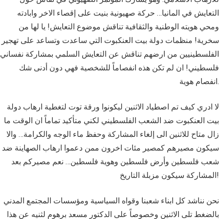
التعايش في المانيا… حركة صهيونية بنيت على إقصاء الاخر وابادته
ومحي هويته الوطنية والثقافية تناقش موضوع التعايش! يا لها من
سخرية! منظمات دولة بيت العنكبوت التي ساعدت وتساعد على تهجير
الفلسطينيين من ارضهم تناقش عن التعايش السلمي بمشاركة نفساني
فلسطيني! ان لم تكن هذه انفصاماً للشخصية فهي دون أدنى شك
انفصام هوية.
لا ادري كيف تم اصطياد الاثنين ليكونوا ورقة توت لتغطية ارهاب دولة
بيت العنكبوت ضد الشعب الفلسطيني لكني متأكيد تماماً ان الوقت ما
زال متاح للاثنين الى إلغاء المشاركة وحفظ ماء الوجه والكرامة… والا
سيكون مصيرهم كمصير مئات اخرون ممن دعموا ارهاب الصهاينة ضد
شعب فلسطين وأرض فلسطين وهوية فلسطين… نعم مصيركم بعد
المشاركة سيكون مزبلة التاريخ!
نحن نناشد كل ابناء شعبنا وقواه السياسية ومؤسسات المجتمع المدني
بالضغط تلى الاثنين وخصوصاً على الدكتور مسعد برهوم لثنيه عن هذا