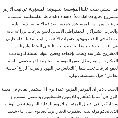
قبل سنتين طلت علينا المؤسسة الصهيونية المسؤولة عن نهب الارض
الفلسطينية المسماة Jewish national foundation بمشروع لجمع
تبرعات من المانيا بمساعدة جمعية الصداقة الالمانية الإسرائيلية
والحزب الاشتراكي الديمقراطي الألماني لجمع تبرعات لزراعة غابة
عملاقة في النقب وتهجير عشرات الألف من ابناء شعبنا الفلسطيني
في النقب بحجة حماية الطبيعه والحفاظ على البيئة!. واجهنا هذا
المشروع بشراسة ونجحنا بإخفاقه وفضح النوايا الخبيثة لدولة بيت
العنكبوت. واليوم تطل نفس المؤسسة بمشروع اخر محقون بالسم
لجمع تبرعات تحت شعار “التعايش بين اليهود والعرب” لزرع “حديقة
تعايش” حول مستشفى نهاريا.
الجديد بالأمر ان المؤتمر المزمع عقدة يوم 11 سبتمبر القادم في مدينة
كلون في ألمانيا مُطّٓعم بأكاديميين فلسطينيين يدعمون المشروع
ويشاركون في اعمال المؤتمر والترويج للدعاية الصهيونية في الوقت
الذي تحكم دولة بيت العنكبوت الخناق يوماً بعد يوم على ابناء شعبنا