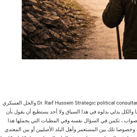
والحل العسكري Dr. Raif Hussein Strategic political consultant Raif@raif-hussein.de 9. Mai 2025 هذا السؤال يطرح في العديد
 والكل يدلي بدلوه في هذا السياق ولا أحد يستطيع أن يقول بأن
لصواب ، تكمن في السؤال نفسه وفي المطبات التي يحملها هذا
 وخصوصا تلك بين المستعمر وأهل البلد الأصليين أو بين المعتدي