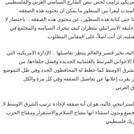
 الامريكي ترامب لجس نبض الشارع السياسي العربي والفلسطيني
مندب ليقرأ بين السطور ما يمكن ان تحتويه هذه الصفقه
نا حتى كتابة هذه السطور ، عن محتوى هذه الصفقه … باختصار لا
ليفه الاسرائيلي ينتظران كيف تتحرك السياسه والمجتمع في
ة، بخبر قصير والعالم ينتظر تفاصيلها … الإدارة الامريكيه، التي
لاخواني المرتبط بالعثمانية الجديده وفشل حلفاءها، من
لشرق الاوسط كما خطط له المحافظون الجدد وفِي ظل التموضع
ر بقرب إعلانها عن تفاصيل الصفقه وفِي كل مرة والكل
استراتيجي عاليه، هو ان أية صفقه لإعادة ترتيب الشرق الاوسط لا
لجميع وبدون استثناء انها مفتاح السلام والاستقرار ومفتاح الحرب