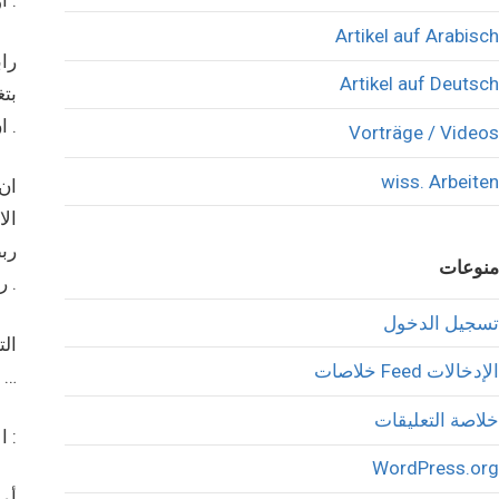
اورغواي عن خطوتها وأغلقت سفارتها بالقدس .
Artikel auf Arabisch
راب
Artikel auf Deutsch
بتغ
ان هذا لا ينقص من النجاح الذي حققته الدبلوماسية الفلسطينيه في مواجهة الضغط الامريكي والعنجهية الإسرائيلية .
Vorträge / Videos
wiss. Arbeiten
ان
الا
ربط
منوعات
رمل في صحراء وبرهان عن أزمة حقيقية تحيط في النظام السياسي الفلسطيني والنظام العربي كله .
تسجيل الدخول
الت
خلاصات Feed الإدخالات
الاعلام الغربي والاسرائيلي كونهم يعرفون انها وبدون شريك فلسطيني لا تسوى الحبر الذي ستكتب به …
خلاصة التعليقات
الاستراتيجية الفلسطينيه يجب ان تكون بمحورين أساسيين :
WordPress.org
أو