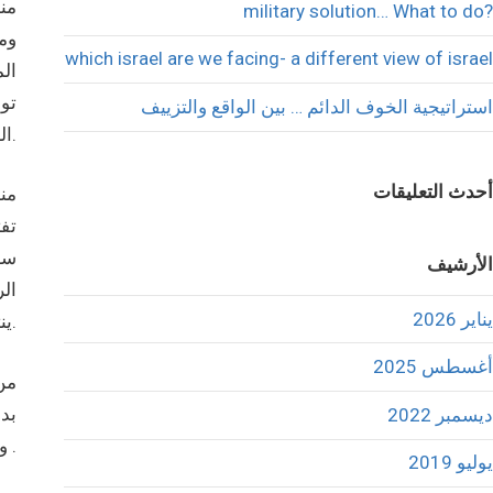
من
military solution… What to do?
وم
which israel are we facing- a different view of israel
الم
تو
استراتيجية الخوف الدائم … بين الواقع والتزييف
الشرق ويرصدون كل خطوة وكل ردة فعل لتأتي استراتيجيتهم المستقبليه، ان أتت اصلاً، على المقاس المطلوب.
أحدث التعليقات
منذ
تفت
سع
الأرشيف
الر
يناير 2026
ينتظرالتفاصيل تزداد القراءات في فنجان القهوه والتكهنات في الشرق العربي.
أغسطس 2025
من 
بد 
ديسمبر 2022
والفوضى في الشرق الاوسط وان لا حل ممكن لهذه القضية دون شريك فلسطيني .
يوليو 2019