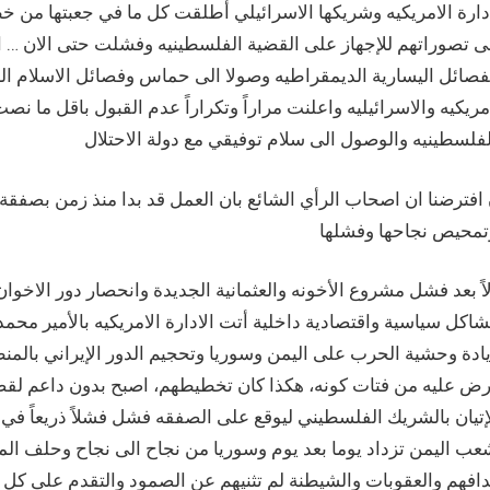
ادارة الامريكيه وشريكها الاسرائيلي أطلقت كل ما في جعبتها م
ى تصوراتهم للإجهاز على القضية الفلسطينيه وفشلت حتى الان …
فصائل اليسارية الديمقراطيه وصولا الى حماس وفصائل الاسلام ال
مريكيه والاسرائيليه واعلنت مراراً وتكراراً عدم القبول باقل ما 
افترضنا ان اصحاب الرأي الشائع بان العمل قد بدا منذ زمن بصفقة
اً بعد فشل مشروع الأخونه والعثمانية الجديدة وانحصار دور الاخو
اكل سياسية واقتصادية داخلية أتت الادارة الامريكيه بالأمير محمد 
ادة وحشية الحرب على اليمن وسوريا وتحجيم الدور الإيراني بالم
رض عليه من فتات كونه، هكذا كان تخطيطهم، اصبح بدون داعم لقضي
إتيان بالشريك الفلسطيني ليوقع على الصفقه فشل فشلاً ذريعاً في 
ب اليمن تزداد يوما بعد يوم وسوريا من نجاح الى نجاح وحلف الم
دافهم والعقوبات والشيطنة لم تثنيهم عن الصمود والتقدم على كل 