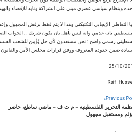
حده وبنظام سياسي عصري مبني على الشراكة ونابذ للإقصاء والهيم
يا التعاطي الإيجابي التكتيكتي وهذا لا يتم فقط برفض المجهول وإ
فلسطيني بانه عدمي وانه ليس بأهل بان يكون شريك … الجواب الص
سطيني رسمي واضح : نحن مستعدون لأي حل يُؤْمِن للشعب الفلسطين
سيادة ضمن حدوده المعروفه ووفق قرارات مجلس الأمن والقانون ا
25/10/20
Raif Husse
Previous Po
ظمة التحرير الفلسطينيه – م ت ف – ماضي ساطع، حاضر