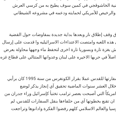
بقضية الخاشوقجي في كمين سوف يطيح به من كرسي العرش
ي والرخيص للأمريكي لحمايته ودعمه في مشروعه الشيطاني
اق وقف إطلاق نار وبعدها بداية جديدة بمفاوضات حول القضية
ذه اللعبه وامتصت الاعتداءات الاسرائيليه وا قدمت على إرسال
حرش بغزة تارة وبسوريا تارة اخرى لتحفظ ماء وجهها محاولة بعرض
اً في حربها الاخيره على لبنان وعدوانها المتتالي على قطاع غزه
ثالثاً اعتراف الولايات المتحده بالقدس عاصمة ابدية لإسرائيل ونقل سفارتها للقدس عملا بقرار الكونغرس من سنة 1995 كان برأيي
لال العشر سنوات الماضية تحقيق اَي إنجاز يذكر لوضع
امريكاً التي أصبحت بعصر ترامب تختبأ كإسرائيل وراء جدران من
 ان تقنع بخطوتها اَي من حلفاءها بنقل السفارات للقدس، لم
سيا والعالم الاسلامي كلهم رفضوا الفكرة وادانوها وتراجعت