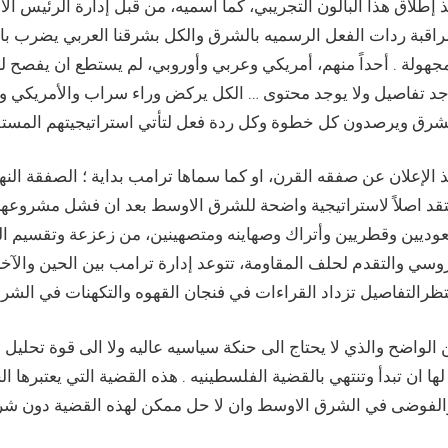
ذ إطلاق هذا البالون التجريبي، كما اسميه، من قبل إدارة الرئيس
راقبة ردات الفعل الرسميه بالشرق والكل بشرقنا العربي يضرب بال
جهولة . أحداً منهم، أمريكي وعربي وأوروبي، لم يستطع ان يفصح ل
جد تفاصيل ولا يوجد محتوى … الكل يركض وراء سراب والأمريكي وح
 الإعلان عن صفقه القرن، او كما سماها ترامب بداية ؛ الصفقة النهائي
قد اصلاً لاستراتيجية واضحة للشرق الاوسط بعد ان فشل مشروعها ا
وديين وقطريين وأتراك وصهاينه ومتصهينين، من زعزعة وتقسيم ا
وسي والتقدم لحلف المقاومة، تتوعد إدارة ترامب بين الحين والآخ
الواضح والذي لا يحتاج الى حنكة سياسيه عاليه ولا الى قوة تحليل 
لها ان تبدأ وتنتهي بالقضية الفلسطينيه . هذه القضية التي يعتبرها ا