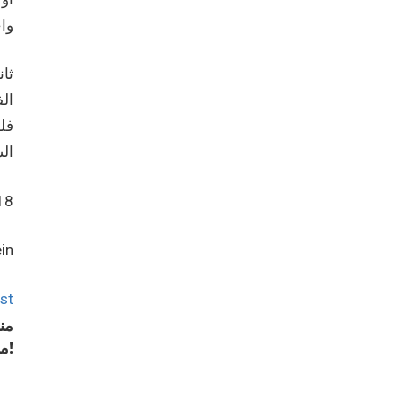
وا
ثان
ال
فل
ال
18
in
st
من
مؤلم ومستقبل مجهول!