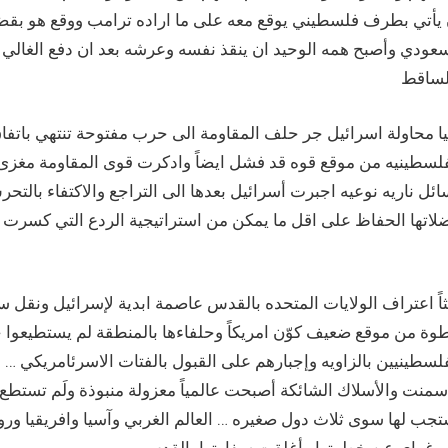
 يأتي بطرف فلسطيني يوقع معه على ما اراده ترامب ووقع هو 
سعودي وأصبح همه الوحيد ان ينقذ نفسه وعرشه بعد ان دفع الغال
يا محاولة اسرائيل جر حلف المقاومة الى حرب مفتوحة تنتهي باتف
فلسطينيه من موقع قوه قد فشل ايضاً وادكرت قوى المقاومة مغزى ه
ئل ناريه نوعيه اجبرت أسرائيل بعدها الى التراجع والاكتفاء بالت
اتها الحفاظ على اقل ما يمكن من استراتيجية الردع التي كسرت اصل
ة من موقع ضعيف كوّن امريكاً وحلفاءها بالمنطقة لم يستطيعوا خ
لسطينيين بالزاويه وإجبارهم على القبول بالفتات الاسرئامريكي … 
سمنت والأسلاك الشائكة أصبحت عالمياً معزولة منبوذة ولَم تستطع
جب لها سوى ثلاث دول صغيره … العالم الغربي وآسيا وافريقيا ورو