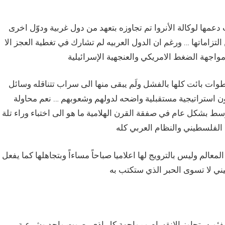
دعمها لوكالة الأنروا تم تجاوزه بتعهد من دول غربية ودوّل اخرى
التزاماتها … ورغم ان الدول العربيه لم تشارك في تغطية العجز الا
ت بائت كلها بالفشل ولَم يبقى منها الى سراب تتناقله وسائل
كون استراتيجية مستقبلية واضحه لدولهم وشعوبهم … نعم محاولة
ط بشكل عام في صفقة القرن الهلامية ما هو الى اختباء وراء تلة
عالم وليس بالترويج لها اعلاميا صباحاً مساءاً وبتجاهلها كما يفعل
لفئويه بتجاوز الانقسام ومواجهة كل اذى بصوت واحد وشرعية