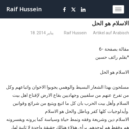
Raif Hussein
الاسلام هو الحل
Artikel auf Arabisch
Raif Hussein
18. يناير 2014
مقالة بصفحة -6
بقلم رائف حسين*
الاسلام هو الحل
مسلحون بهذا الشعار البسيط والوهمي يجوبوا الاخوان واتباعهم وكل
من تفرخ عنهم من سلفيين وجهاديين بقاع الارض لإقناع اهل بيت
السلام وأهل بيت الحرب بان كل ما اتبع ويتبع من شرائع وقوانين
وأيدلوجيات كلها كفر وباطل والحل هو الاسلام.
الاسلام دين وشريعة وفقه ونمط حياة وسياسة كما يرونه ويفسرونه
هم وفقط هم لوحدهم. برأي هؤلاء هنالك حقيقة واحدة لا ثانية لها،