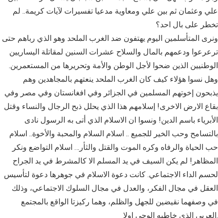
علي وعثمان ثم بين علي ومعاوية مدعيا تفسيرات لآيات كريمة.. لم
تخطر على بال احد؟
ونرى المتأسلمين اليوم يهتفون ضد الغرب الملحد وهو الذي رباهم حتى
ترعرعوا ودعمهم بالمال والسلاح عشرات السنين لمقاتلة اليساريين
الوطنيين الذين ضحوا لأجل الوطن والأمة وتحريرها من المستعمرين.
وهل نسوا هؤلاء كيف كان الغرب الملحد ينعتهم بالمجاهدين وهم
يذبحون إخوتهم المسلمين في الجزائر وفي افغانستان وفي مصر وفي
بقاع الارض الاخرى! إسلامهم هذا الذي يحلل ذبح الرجال والنساء وقتل
الأبرياء باسم الدين! ونسوا ان الاسلام الذي أتى به الرسول نادى
بالتسامح وحب الخير للجميع .. اسلام السلام والمحبة والأخوة.. اسلام
حب الحياة والرفاه وكره الموت والقتل والثأر… اسلام التواضع ونكر
المظاهر! لم يكن السيف في يد المسلم الا كالمشرط في يد الجراح
لحسم الداء الاجتماعي. كانت دعوة الاسلام في جوهرها دعوة لتأسيس
العقل في مجال الفكر، والعدل في مجال السلوك الاجتماعي، وذلك
في وصفهما نقيضين للجهل والظلم، وهما ركيزتا الواقع بالمجتمع
العربي الذي خاطبه الوحي اولا.