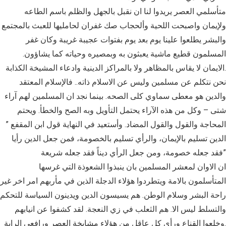
متأسلمي العصر يريدوا لنا ان نقبل بالجهل والظلم باسم الطاعه
ولإيمان واصبحت اللحية وألحجاب صك غفران لحامليها للعبث بالمجتمع
والبشر يطلعوا علينا يوم بعد يوم بفتوات عجيبة غريبة وكان غفر
المسلمون قطيع ماشية يعبثون به وبمصيره وحياته كما يشاؤون.
الايمان لا يقاس بالمظاهر ولا بالمراكز الدينية وادعاء المشيخة الكذابة.
نحن نتكلم عن مسلمين وليس عن الاسلام ذاته.. فالإسلام المعتقد
والدين هو معطى سماوي كلى الصحه. بينما نجد ان المسلمين لهم آراء
شتى – وكل من هذه الآراء يحتمل التأويل وبه الصح والخطأ. ويحتم
المحاجة والقول والقول المضاد. وأستعيد في النهاية قول ابن المقفع ”
الدين تسليم بالإيمان، والرأي تسليم بالخصومة، فمن جعل الدين رأيا
فقد جعله خصومة، ومن جعل الرأي ديناً فقد جعله شريعة”
ان الاوان لمعشر المسلمين بان ينبذوا الشعوذة التي غرسها
المتأسلمون بالامة ويتطردوا هؤلاء الدجلة الذين في مأربهم امر اخر غير
راحة البشر وسلام الوطن. هم يسيسون الدين ويدينون السياسة للتحكم
والتسلط ليس الا. هم الثعلب في زي النعجة. لقد كشفوا عن انيابهم
وخلعوا القناع ورأى كل عاقل من هؤلاء مشايخة العصر ورافعي الراية.