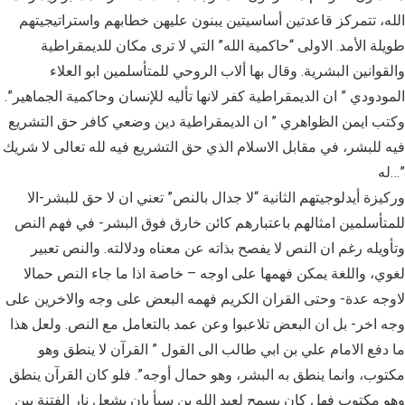
الله، تتمركز قاعدتين أساسيتين يبنون عليهن خطابهم واستراتيجيتهم
طويلة الأمد. الاولى “حاكمية الله” التي لا ترى مكان للديمقراطية
والقوانين البشرية. وقال بها ألاب الروحي للمتأسلمين ابو العلاء
المودودي ” ان الديمقراطية كفر لانها تأليه للإنسان وحاكمية الجماهير”.
وكتب ايمن الظواهري ” ان الديمقراطية دين وضعي كافر حق التشريع
فيه للبشر، في مقابل الاسلام الذي حق التشريع فيه لله تعالى لا شريك
له…”
وركيزة أيدلوجيتهم الثانية “لا جدال بالنص” تعني ان لا حق للبشر-الا
للمتأسلمين امثالهم باعتبارهم كائن خارق فوق البشر- في فهم النص
وتأويله رغم ان النص لا يفصح بذاته عن معناه ودلالته. والنص تعبير
لغوي، واللغة يمكن فهمها على اوجه – خاصة اذا ما جاء النص حمالا
لاوجه عدة- وحتى القران الكريم فهمه البعض على وجه والاخرين على
وجه اخر- بل ان البعض تلاعبوا وعن عمد بالتعامل مع النص. ولعل هذا
ما دفع الامام علي بن ابي طالب الى القول ” القرآن لا ينطق وهو
مكتوب، وانما ينطق به البشر، وهو حمال أوجه”. فلو كان القرآن ينطق
وهو مكتوب فهل كان يسمح لعبد الله بن سبأ بان يشعل نار الفتنة بين