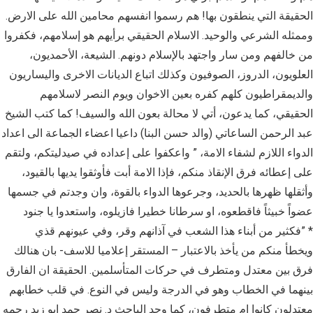
الحقيقة التي ينطقون بها! هم رسموا انفسهم محامين الله على الارض.
وممثله الشرعي والوحيد. الاسلام الحقيقي برأيهم هو إسلامهم، فكفروا
من خالفهم ومن سار واجتهد بالإسلام دونهم. الشيعة، الأحمديون،
العلويون، الدروز، الصوفيون وكذلك اتباع الديانات الاخرى واليساريون
والديمقراطيون كلهم كفره بعين الاخوان ويوم النصر لاسلامهم
الحقيقي، كما يدعون، أتي لا محالة بعون الله والسيف! كما كتب الشيخ
عبد الرحمن الساعاتي (والد حسن البنا) داعيا اعضاء الجماعة الى اعداد
الدواء اللازم لشفاء الامة، ” واعكفوا على إعداده في صيدليتكم، ولتقم
على إعطائه فرق الإنقاذ منكم، فإذا الامة أبت فأوثقوا يديها بالقيود،
وأثقلها ظهرها بالحديد، وجرعوها الدواء بالقوة، وان وجدتم في جسمها
عضواً خبيثاً فاقطعوه، او سرطانا خطيرا فازيلوه، واستعدوا يا جنود
فكثير من أبناء هذا الشعب في آذانهم وقر، وفي عيونهم قذي” *
ويخطأ منكم من يأخذ بالاعتبار – المستقر إعلاميا للاسف- بان هنالك
فرق بين معتدل ومتطرف في حركات المتأسلمين. الحقيقة ان الفارق
بينهما في الخطاب وهو في الدرجة وليس في النوع. في قلب خطابهم
معتدلون كانوا ام متطرفون، كما وجد الباحث د. نصر حمد ابو زيد رحمه