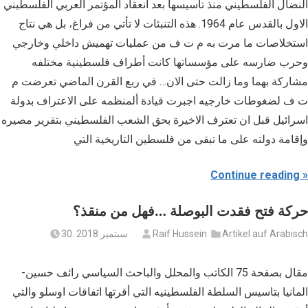
النضال الفلسطيني منذ تأسيسها بعد انعقاد المؤتمر العربي الفلسطيني
الاول بالقدس عام 1964. هذه التنبئات لا تأتي من فراغ، بل هي نتاج
استخلاصات ما مرت به م ت ف من عمليات تهميش داخلي وخارجي
وحرب ضارسه على مؤسساتها كانت أطراف فلسطينية مختلفه
مشاركة بهما وما زالت حتى الان… في ربع القرن الماضي تعرضت م
ت ف لضغوطات خارجيه اجبرت قيادة ألمنظمه على الاعتراف بدولة
اسرائيل قبل ان تعترف الاخيرة بحق الشعب الفلسطيني بتقرير مصيره
وإقامة دولته على ما تبقى من فلسطين التاريخية التي
Continue reading
حركة فتح فقدت البوصلة …فهل من منقذ؟
Artikel auf Arabisch
Raif Hussein
30. سبتمبر 2018
مقال بصفحة 75 الكاتب والمحلل والباحث السياسي رائف حسين‪-
المانيا بتاسيس السلطة الفلسطينيه التي أقرتها اتفاقات اوسلو والتي