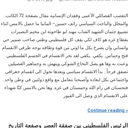
التعصب الفصائلي الأعمى وفقدان الإنسانيه مقال بصفحة 72 الكاتب
والمحلل والباحث السياسي رائف حسين– المانيا ما حصل بالامس اثناء
تشييع جثمان الشهيد الشاب مهند ابو طاحونة ابن مخيم النصيرات
بقطاع غزه هو كاف لكي يقف كل فلسطيني وطني صاحب ضمير حي
وانساني وان يصرخ بكل ما اوتي من قوة وطاقه بوجه طرفي الانقسام
فتح وحماس…يكفي…يكفي لقد نخر الانقسام في الجسم الفلسطيني
وعبث به وها هو يصل النخاع الشوكي وينهش به وجماهير الفصيلين
تصفق فرحاً… بدأ الانقسام سياسي وبعدها تحول الى انقسام جغرافي
واجتماعي بكل ابعاده وأصبحنا نتعامل مع واقع دولتين في وطن واحد…
فتحستان في رام الله وحمستان في غزه. وها نحن بالامس كنّا شهداء
على الانقسام الذي وصل الى القبور
Continue reading
الرئيس الفلسطيني بين صفقة العصر وصفعة التاريخ