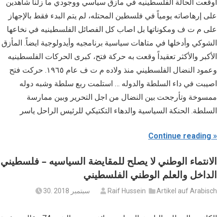
أوقعت الحالة الفلسطينيه في مأزق سياسي ووجودي ما زلنا شاهدين
على إرهاصاته يومياً في فلسطين المحتله، لم يتم البدء فقط بالإجهاز
على م ت ف ومكوناتها بل اصاب كل الفصائل الفلسطينيه في نخاعها
الشوكي وأدخلها في متاهات سياسية برنامجيه وأيدولوجية ايضاً. المأزق
الأكبر والأكثر تعقيداً وقعت به حركة فتح، كبرى الحركات الفلسطينيه
وعمود النضال الفلسطيني منذ ولاده م ت ف عام ١٩٦٥. حركت فتح
اصيبت في داء السلطة والدوله … استلمت ربع سلطة وشبه دوله
ممسوخة وتأرجحت بين النضال من اجل التحرير وبين ممارسة
السلطة. الحنكة السياسية والدهاء التكتيكي للرئيس الراحل ياسر
Continue reading
الانتماء الوطني لا يصلح للمقايضة السياسيه – فلسطيني
الداخل والعلم الوطني الفلسطيني
Artikel auf Arabisch
Raif Hussein
30. سبتمبر 2018