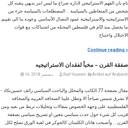
تام بان الفهم الاستراتيجي لاداره صراع ما ليس امر بديهي يتقنه كل
شخص من المتعاطين بالسياسة … المصطلحات بالسياسه جزء من
الاستراتيجيه والاستراتيجية عمود النضال الأساسي. وعوده بنا الى تقييم
ما يحصل منذ ايّام في فلسطين المحتله من اشتباكات مع قوات
الاحتلال واجتياح
Continue reading
صفقة القرن – مخبأ لفقدان الاستراتيجيه
Artikel auf Arabisch
Raif Hussein
16. ديسمبر 2018
مقال بصفحة 77 الكاتب والمحلل والباحث السياسي رائف حسين‪- تكاد
لا تشرق شمس صباحاً الا وتطل علينا الصحافه العربيه والصحافه
الفلسطينيه على وجهه الخصوص بمقالات وتحليلات تربط من بعيد ومن
قريب كل شيء حول حدث سياسي معين او تصريح سياسي بصفقة
القرن … وأصبحت هاتان الكلمتان كالجوكر في لعبة الورق تصلح لكل