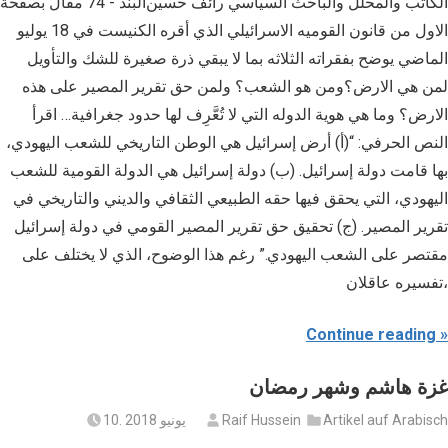
مقال بصفحة ‪74 الكاتب والمحلل والباحث السياسي رائف حسين‪- البند
الاول من قانون القوميه الاسرائيلي الذي أقره الكنيست في 18 يوليو
الماضي يوضح بفقراته الثلاثه بما لا يبقي ذرة صغيرة للشك والتأويل
لمن هي الارض؟ومن هو الشعب؟ ولمن حق تقرير المصير على هذه
الارض؟ وما هي هوية الدوله التي لا تُعَّرِف لها حدود جغرافية… اقرأ
النص الحرفي: “(أ) أرض إسرائيل هي الوطن التاريخي للشعب اليهودي،
بها قامت دولة إسرائيل. (ب) دولة إسرائيل هي الدولة القومية للشعب
اليهودي، التي يحقق فيها حقه الطبيعي الثقافي والديني والتاريخي في
تقرير المصير. (ج) تحقيق حق تقرير المصير القومي في دولة إسرائيل
مقتصر على الشعب اليهودي.” رغم هذا الوضوح، الذي لا يختلف على
تفسيره عاقلان،
Continue reading
غزة هاشم وشهر رمضان
Artikel auf Arabisch
Raif Hussein
10. يونيو 2018