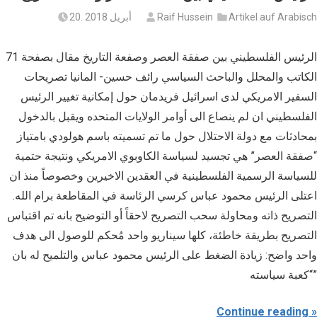
Artikel auf Arabisch
Raif Hussein
20. أبريل 2018
الرئيس الفلسطيني بين صفقة العصر وصفعة التاريخ مقال بصفحة 71
الكاتب والمحلل والباحث السياسي رائف حسين- المانيا تصريحات
السفير الامريكي لدى اسرائيل فريدمان حول إمكانية تغيير الرئيس
الفلسطيني ان لم ينصاع الى أوامر الولايات المتحده ويقبل بالدخول
بمحادثات مع دولة الاحتلال حول ما تم تسميته باسم هولودي بامتياز
“صفقة العصر” هي تجسيد لسياسة الكاوبوي الامريكي ونتيجة حتمية
للسياسة الرسمية الفلسطينية في العقدين الاخيرين وخصوصاً منذ ان
اعتلى الرئيس محمود عباس كرسي الرئاسة في المقاطعة برام الله.
التصريح ذاته ومحاولة سحب التصريح لاحقاً أو التوضيح بانه تم اقتباس
التصريح بطريقة خاطئة، كلها سيناريو واحد مُحكم للوصول الى هدف
واحد واضح: زيادة الضغط على الرئيس محمود عباس والتلميح له بان
“كعبة سياسته”
Continue reading