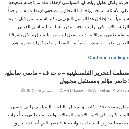
حركة ولكل تعليل ويلجأ لها السياسي لإخفاء فقدانه لاجوبه صحيحه
على الأسئلة الملحه ويلجأ لها المحلل والصحفي لإعطاء مقاله زخماً
سياسياً. منذ إطلاق هذا البالون التجريبي، كما اسميه، من قبل إدارة
الرئيس الامريكي ترامب لجس نبض الشارع السياسي العربي
والفلسطيني ومراقبة ردات الفعل الرسميه بالشرق والكل بشرقنا
العربي يضرب بالمندب ليقرأ بين السطور ما يمكن ان تحتويه هذه
Continue reading
منظمة التحرير الفلسطينيه – م ت ف – ماضي ساطع،
حاضر مؤلم ومستقبل مجهول!
Artikel auf Arabisch
Raif Hussein
30. سبتمبر 2018
مقال بصفحة 76 الكاتب والمحلل والباحث السياسي رائف حسين‪-
المانيا كثرت في الاونه الاخيرة المقالات والدراسات التي تتنبأ بنهاية
منظمة التحرير الفلسطينيه وانطفاء شمعتها التي أضاءت طريق