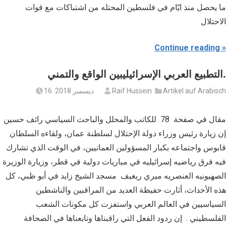
ما يحصل منذ ايّام في فلسطين المحتله من اشتباكات مع قوات
الاحتلال
Continue reading
التطبيع العربي الإسرائيليبين الواقع والتمني.
Artikel auf Arabisch
Raif Hussein
16. ديسمبر 2018
مقال في صفحة 78 للكاتب والمحلل والباحث السياسي رائف حسين
إن زيارة رئيس وزراء دولة الإحتلال لسلطنة عمان، ولقاءه السلطان
قابوس واجتماعه بكبار المسؤولين العمانيين، في الوقت الذي تشارك
فيه فرق رياضيه إسرائيليه في مباريات دولية في قطر، وزيارة الوزيرة
الصهيونيه العنصريه ميري ريغيف مسجد الشيخ زايد في أبو ظبي، كل
هذه الأحداث، أثارت حفيظة العديد من المراقبين والناشطين
السياسيين في العالم العربي واستفزت كل مكونات الشعب
الفلسطيني . إن ردود الفعل التي راقبناها وتابعناها في الصحافة