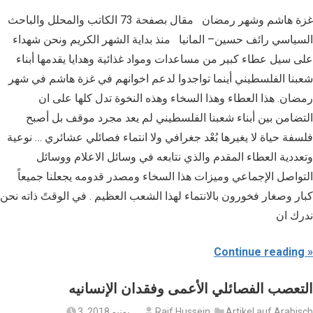
غزة هاشم وشهر رمضان مقال بصفحة 73 الكاتب والمحلل والباحث
السياسي رائف حسين– المانيا منذ بداية الشهر الكريم ونحن شهداء
على سيل عطاء كبير من مساعدات ومواد غذائية وهدايا يقدمها أبناء
شعبنا الفلسطيني أينما تواجدوا لدعم اخوانهم في غزة هاشم في شهر
رمضان. هذا العطاء وهذا السخاء وهذه النخوة تدل كلها على ان
التضامن بين أبناء شعبنا الفلسطيني لم يعد مجرد موقف بل أصبح
فلسفة حياة لا يغيرها بُعْد جغرافي ولا انتماء فصائلي عشائري … نوعية
وتعددية العطاء المقدم والذي نتابعه في وسائل الاعلام ووسائل
التواصل الإجماعي وميزات هذا السخاء ومصدر قدومه يجعلنا جميعاً
كبار وصغار فخورون بالانتماء لهذا الشعب العظيم . في الوقتً ذاته نحن
ندرك ان
Continue reading
التعصب الفصائلي الأعمى وفقدان الإنسانيه
Artikel auf Arabisch
Raif Hussein
3. يونيو 2018