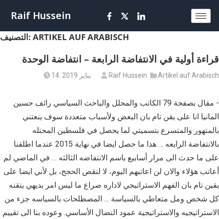
Raif Hussein
ARTIKEL AUF ARABISCH
التصنيف:
قراءة أولية في الانتفاضة الرابعة – انتفاضة الوحدة
Artikel auf Arabisch
Raif Hussein
14. يناير 2019
مقال بصفحة 79 الكاتب والمحلل والباحث السياسي رائف حسين ‪-
المانيا انا على يقن تام بان البعض ولأسباب متعددة سوف ينعتني
بالمتهور والمتسرع بتسميتي لما يحصل في فلسطين المحتله
بالانتفاضة الرابعه … هذا ما حصل ايضا في نهاية 2015 عندما اطلقنا
على ما حدث الى مرار أسابيع باسم الانتفاضه الثالثه … في الماضي لم
أعاتب هؤلاء والان لن اعاتبهم اليوم، لا لنقص الحجج، بل لأني ايضا على
يقين تام بان الفهم الاستراتيجي لاداره صراع ما ليس امر بديهي يتقنه
كل شخص ومل متعاطي بالسياسة … المصطلحات بالسياسه جزء من
الاستراتيجيه والاستراتيجية عمود النضال الأساسي. وعوده بنا الى تقييم