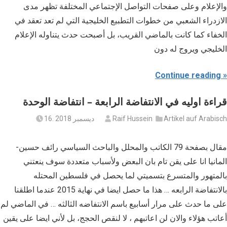
والإعلام وعلى صفحات التواصل الإجتماعي المختلفة تظهر مدى
الازدراء الشعبي من خطوات التطبيع الخليجية التي لم تعد تعقد في
الخفاء كما كانت بالماضي القريب، بل أصبحت حدث يتناوله الإعلام
الخليجي ويروج له دون
Continue reading
قراءة اوليه في الانتفاضة الرابعة – انتفاضة الوحدة
Artikel auf Arabisch
Raif Hussein
16. ديسمبر 2018
مقال بصفحة 79 الكاتب والمحلل والباحث السياسي رائف حسين‪-
المانيا انا على يقن تام بان البعض ولأسباب متعددة سوف ينعتني
بالمتهور والمتسرع بتسميتي لما يحصل في فلسطين المحتله
بالانتفاضة الرابعه … هذا ما حصل ايضا في نهاية 2015 عندما اطلقنا
على ما حدث على مرار أسابيع باسم الانتفاضه الثالثه … في الماضي لم
أعاتب هؤلاء والان لن اعاتبهم ، لا لنقص الحجج، بل لأني ايضا على يقين