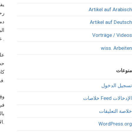
يفت
Artikel auf Arabisch
رحم
دم
Artikel auf Deutsch
الب
Vorträge / Videos
عطا الله .
wiss. Arbeiten
علي
حج
منوعات
كا
فقتم من سباتكم الايدلوجي بعد أربعين عام.
تسجيل الدخول
وف
خلاصات Feed الإدخالات
في 
خلاصة التعليقات
بال
الاول لاغتصاب فلسطين.
WordPress.org