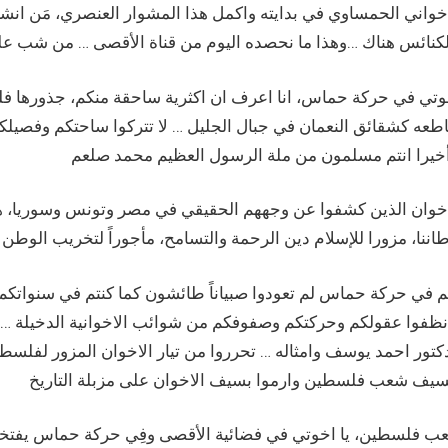
اخواني الحمساوي في بدايته واكمل هذا المشوار العنصري، مَن انش
وتي في حركة حماس، انا اعرف ان اكثرية ساحقة منكم، جذورها فلس
عه كشقائق النعمان في جبال الجليل … لا تتركوا ساحتكم وفصيلكم ل
اخوان الذين كشفوا عن وجههم الحقيقي في مصر وتونس وسوريا، هذا 
اننا، مزورا للإسلام دين الرحمة والتسامح، مأجوراً لتخريب الوطن
م في حركة حماس لم تعودوا صبياناً طائشون كما كنتم في سنواتكم ا
نظفوا عقولكم وحركتكم وصفوفكم من شوائب الاخوانية الدخيلة …
دكتور احمد يوسف وامثاله … تحرروا من تيار الاخوان المزور لفلس
ب فلسطين، يا اخوتي في فضائية الأقصى وفِي حركة حماس يفتخر 