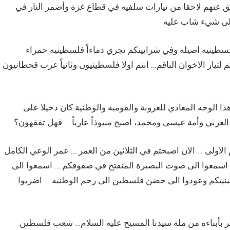
ق عنهم لاحقا من تيارات سلفيه في قطاع غزة وأضمر النار في
طينيه اصيله وفِي شرايينكم تجري دماءاً فلسطينيه حمراء
تيار الاخوان الناقم… انتم اولا فلسطينيون وثانياً عرب قحطانيون
الوجه المعادي للعروبة والقوميه والوطنية كان دخيلا على
 العربي وأمة عيسى ومحمد، اصبح منبوذاً عارياً … فهل تفقهون؟
لاولى … الان اصبحتم في الثلاثين من العمر … عمر الوعي الكامل
 اسمعوا الى صوت البصيرة المنفتح في صفوفكم … اسمعوا الى
طينيتكم وعودوا الى حضن فلسطين الى رحم الوطنيه … اضربوا
بأبناءه من ملة سيدنا المسيح عليه السلام… شعب فلسطين