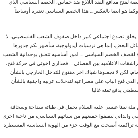
منصة لفتح مدافع النقد اللاذع ضد حماس، الخصم السياسي الذي
، وكما هو ايضا بالعكس… هذا الخصم السياسي تعتبره أوساطاً
 ان يخلق تصدع اجتماعي كبير داخل صفوف الشعب الفلسطيني، لا
سائل البعض، إنما هي ترسبات أيدولوجية، سأظهر لكم جذورها
يرة لقصف الخصم السياسي … امور أساسيه تتعلق بوحدانية الشعب
التراشقات الاعلاميه بين الفصائل … فحذاري اخوتي في حركة فتح،
مام، لكن لا تجعلوها شباك اخر مفتوح للتدخل الخارجي بالشأن
لذي فتح الباب على مصراعيه لتدخلات عربيه واجنبية بالشأن
ملة نبينا عيسى عليه السلام يحمل في طياته سذاجة وسخافة
ي والداني ليفيقوا جميعهم من سباتهم السياسي، من ناحية اخرى
ريه تراكميه أصبحت مع الوقت جزء من الهوية السياسيه المسيطرة