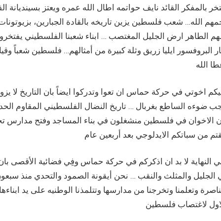
خر بالمفكر القائد نايف حواتمه اطال الله عمره ويعتز بسينديانة
هم الله… شعب فلسطين يزين تاريخه بالقادة الجبارين، بزيوتونات 
هم الطاهر ارض الجليل المغتصب … ابناء شعبنا الفلسطيني يفتخرون
ار البروفسور ايليا زريق وثلة كبيرة من أمثالهم… فلسطين شعباً وق
كم اخوتي في حركة حماس ان تعوا وتدركوا ايضاً بان التاريخ لا يزور
ب ضوءه الساطع بغربال … تاريخ النضال الفلسطيني المقاوم الحدي
ن الاخوان في فلسطين منشغلون في بناء المساجد وفتح مدارس تح
ِي النهاية لا بد ان اذكركم في حركة حماس وفِي فضائية الأقصى ب
الجليل والمثلث والنقب … نحن أيقونة الصمود والتحدي منذ سبعون 
ناصرة وتعلمنا وتخرجنا من مدارسها وتتلمذنا الوطنيه على يد ابناءه