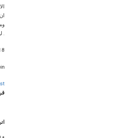
الا
ان
وم
ليس تاج راس الشعب الفلسطيني فقط… هم زمرد التاج .
18
in
st
قرا
اتر
*
الحقول الإلزامية مشار إليها بـ
ل