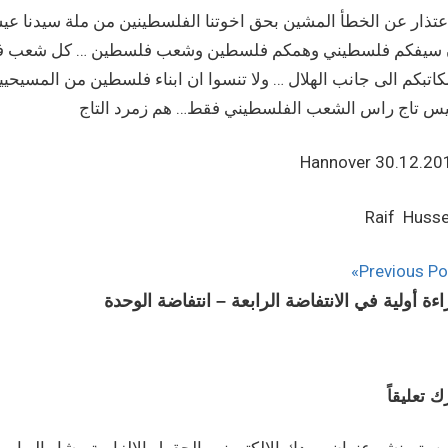
عتذار عن الخطأ المشين بحق اخوتنا الفلسطينين من ملة سيدنا عيسى 
 سيفكم فلسطيني وهمكم فلسطين وشعب فلسطين … كل شعب فلسط
كاتبكم الى جانب الهلال … ولا تنسوا ان ابناء فلسطين من المسيح
Hannover 30.12.20
Raif Husse
Previous Po
ءة أولية في الانتفاضة الرابعة – انتفاضة الوحدة
ك تعليقاً
ن يتم نشر عنوان بريدك الإلكتروني.