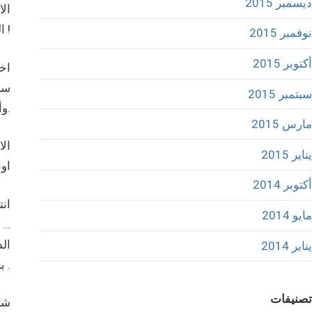
ديسمبر 2015
ال
الكنائس هناك …وهذا ما نحصده اليوم من قناة الأقصى … من شب على شيء شاب عليه !
نوفمبر 2015
أكتوبر 2015
اخ
ساط
سبتمبر 2015
وأخيرا انتم مسلمون من ملة الرسول العظيم محمد صلعم.
مارس 2015
ال
يناير 2015
اوط
أكتوبر 2014
انت
مايو 2014
… 
ال
يناير 2014
بسيف شعب فلسطين وارموا بسيف الاخوان على مزبلة التاريخ .
تصنيفات
شع