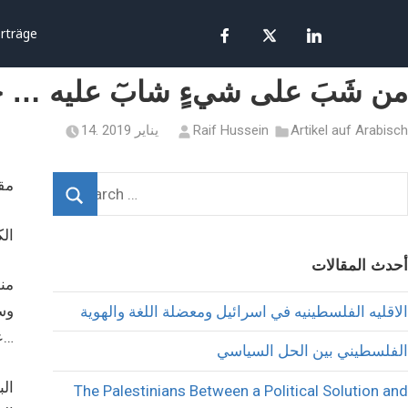
rträge
من شَبَ على شيءٍ شابٓ عليه … 
Artikel auf Arabisch
Raif Hussein
14. يناير 2019
مقا
أحدث المقالات
منذ
وس
الاقليه الفلسطينيه في اسرائيل ومعضلة اللغة والهوية
عبارة ” الجاليه المسيحية” واصفه بها ابناء الشعب الفلسطيني من ملة نبينا عيسى عليه السلام…
الفلسطيني بين الحل السياسي
الب
The Palestinians Between a Political Solution and