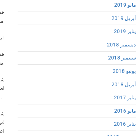
مايو 2019
هذه
أبريل 2019
من هذا… لذا وجب ان نقف لمثل هذه الانزلاقات بالمرصاد.
يناير 2019
بعد السبت يأتي الأحد !
ديسمبر 2018
هذا
سبتمبر 2018
يظهر لنا العمى الايدلوجي لهؤلاء سوف يبقى وصمة عار في تاريخ حركة حماس … والتاريخ اخوتي لا يرحم ولا ينسى.
يونيو 2018
شبا
أبريل 2018
اضا
…
يناير 2017
مايو 2016
شعا
في
يناير 2016
اعت