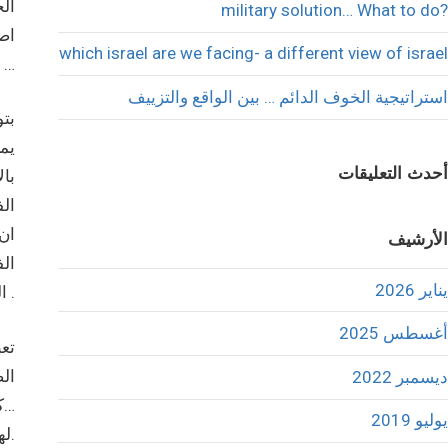
الخ
military solution… What to do?
اصب
which israel are we facing- a different view of israel
حمساوية بالعدو الأخطر …
استراتيجية الخوف الدائم … بين الواقع والتزييف
بت
يمك
أحدث التعليقات
با
الف
ان 
الأرشيف
ال
يناير 2026
الفلسطيني لترسيخ هذا الانقسام السرطاني الذي ما زال شعبنا الفلسطيني يدفع ثمنه غاليا .
أغسطس 2025
تع
ال
ديسمبر 2022
…كم
يوليو 2019
لهذا التيار.