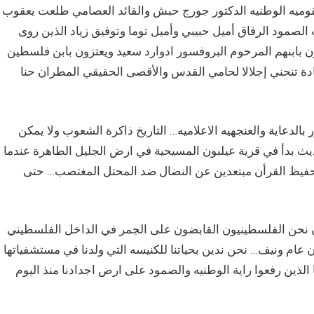
 القوميه الوطنيه الدكتور جورج حبش والقائد العصامي طلعت يعقوب
الصمود الرفاق أميل حبيبي وأميل توما وتوفيق زياد الذين روى
 بابنهم المرحوم البروفسور ادوارد سعيد ويعتزون بابن فلسطين
يادة تنحني إجلالا لحامي القدس والأقصى الحقيقي المطران حنا
 بالدعاية والعنجهيه الاعلاميه… التاريخ ذاكرة الشعوب ولا يمكن
ث بدأ في قرية عيلبون المسيحية في ارض الجليل الطاهرة عندما
فيظ القرأن مبتعدين عن النضال ضد المحتل المغتصب… حتى
ان نحن الفلسطينيون القابضون على الجمر في الداخل الفلسطيني
عام ونيف… نحن ندين بحياتنا للكنيسه التي ولدنا في مستشفياتها
ا الذين رفعوا راية الوطنيه والصمود على ارض اجدادنا منذ اليوم