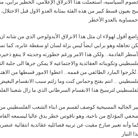
صوم السياسيه، استعملت هذا الانزلاق الإعلامي، الخطير برأيي، 
ح بعيون قسط كبير من هذه الفئة بمثابة العدو الاول قبل الاحتلال
واضع أقول لهولاء ان مثل هذا الانزلاق الأيدولوجي الذي من شانه
ن تجاهله وهو برايي ايضاً ليس بزلة لسان او سقطة عابره، كما ت
لأسطر القادمة… ولكن هذا الامر ورغم خطورته وجديته لا ينفع ذخ
لسطيني وتكويناته العقائدية والاجتماعيه لا يمكن جرها الى حلبة 
تُخْرجوا المارد الطائفي من قممه… اعطوا الامور قسطها من الاهت
فلسطيني … انتم بفتح وحماس كنت وما زلتم سبب الانقسام البغيض ا
بير الجاليه المسيحية كوصف لقسم من ابناء الشعب الفلسطيني من 
صحفي المؤدلج من ناحية، وهو ناقوس خطر يدق عاليا ليسمعه القاص
ا وأنه تعبير صارخ مقيت عن تربيه فصائليه عقائدية انتقائية عنص