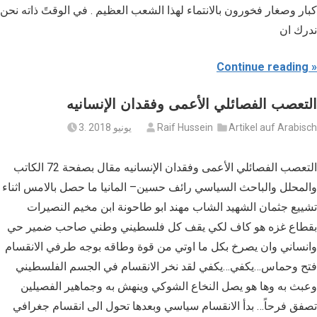
كبار وصغار فخورون بالانتماء لهذا الشعب العظيم . في الوقتً ذاته نحن
ندرك ان
Continue reading
التعصب الفصائلي الأعمى وفقدان الإنسانيه
Artikel auf Arabisch
Raif Hussein
3. يونيو 2018
التعصب الفصائلي الأعمى وفقدان الإنسانيه مقال بصفحة 72 الكاتب
والمحلل والباحث السياسي رائف حسين– المانيا ما حصل بالامس اثناء
تشييع جثمان الشهيد الشاب مهند ابو طاحونة ابن مخيم النصيرات
بقطاع غزه هو كاف لكي يقف كل فلسطيني وطني صاحب ضمير حي
وانساني وان يصرخ بكل ما اوتي من قوة وطاقه بوجه طرفي الانقسام
فتح وحماس…يكفي…يكفي لقد نخر الانقسام في الجسم الفلسطيني
وعبث به وها هو يصل النخاع الشوكي وينهش به وجماهير الفصيلين
تصفق فرحاً… بدأ الانقسام سياسي وبعدها تحول الى انقسام جغرافي