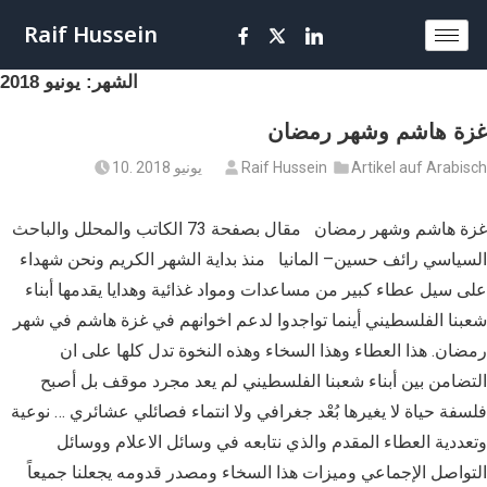
Raif Hussein
الشهر:
يونيو 2018
غزة هاشم وشهر رمضان
Artikel auf Arabisch
Raif Hussein
10. يونيو 2018
غزة هاشم وشهر رمضان مقال بصفحة 73 الكاتب والمحلل والباحث
السياسي رائف حسين– المانيا منذ بداية الشهر الكريم ونحن شهداء
على سيل عطاء كبير من مساعدات ومواد غذائية وهدايا يقدمها أبناء
شعبنا الفلسطيني أينما تواجدوا لدعم اخوانهم في غزة هاشم في شهر
رمضان. هذا العطاء وهذا السخاء وهذه النخوة تدل كلها على ان
التضامن بين أبناء شعبنا الفلسطيني لم يعد مجرد موقف بل أصبح
فلسفة حياة لا يغيرها بُعْد جغرافي ولا انتماء فصائلي عشائري … نوعية
وتعددية العطاء المقدم والذي نتابعه في وسائل الاعلام ووسائل
التواصل الإجماعي وميزات هذا السخاء ومصدر قدومه يجعلنا جميعاً