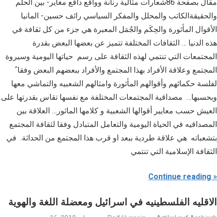
مقال بصفحة 86شعارات مثالية رنانة وواقع داقع مغاير- بين الحلم
والحقيقةالكاتب والمحلل والمفكر السياسي رائف حسين- المانيا
الأقوال المأثورة والحِكَم والجُمَل المعبرة هي جزء من كل ثقافة في
هذه الدنيا … الثقافات المختلفة تتميز عن بعضها البعض بقدرة
المجتمعات التي تنتمي لهذه الثقافة على رسم حياتها اليومية وسيروة
المجتمع وعلاقة الأفراد بهذا المجتمع والأفراد ببعضهم البعض وفقا ً
لفلسة حكمائهم وأقوالهم المأثورة وامثالهم الشعبيه والتماشي معها
وبحسبها… مصداقية المجتمعات المختلفة مع نفسها تقاس بقدرتها على
العيش حسب معايير أقوالها الشعبية و كلامها الماثور… العلاقة بين
المصداقيه في الحياة اليومية والتعامل المتبادل وفقا لثقافة المجتمع
بتشعباته هي علاقة طردية ببعد او قرب هذا المجتمع من الحداثة. في
الثقافة الإسلامية التي تنتمي
Continue reading
الاقليه الفلسطينيه في اسرائيل ومعضلة اللغة والهوية