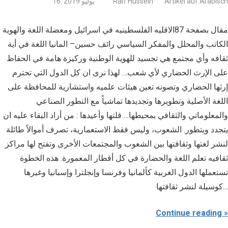
Artikel auf Arabisch
Raif Hussein
16. يوليو 2019
مقال بصفحة 87الاقليه الفلسطينيه في اسرائيل ومعضلة اللغة والهوية
الكاتب والمحلل والمفكر السياسي رائف حسين– المانيا اللغة في أية
ثقافه وأي مجتمع هي تجسيد للهوية الوطنية وركيزة هامة في الحفاظ
على الإرث الحضاري لأي شعب… لهذا نرى ان كل الدول التي تحترم
إرثها الحضاري وتصونه تعين هيئات علميه واستشارية للمحافظة على
اللغة الأصلية وتطويرها وتجديدها تماشياً مع التطور الصناعي
والمعلوماتي والثقافي بمحيطها… قلتها وأعيدها : من أراد البقاء عليه ان
يتجدد ويتطور. الشعوب، وليس فقط الاستعمارية، تصرف أموالاً طائلة
لنشر لغتها وثقافتها بين الشعوب والمجتمعات الأخرى وتفتح لها مراكز
ثقافيه تعلم اللغة والحضارة في كل أقطار المعمورة. هذه الخطوة
تستعملها الدول الغربية كألمانيا وفرنسا وإنجلترا وإسبانيا وغيرها
كوسيلة لنشر ثقافتها…
Continue reading