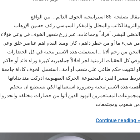
مقال بصفحة 85 استراتيجية الخوف الدائم … بين الواقع
والتزييفالكاتب والمحلل والمفكر السياسي رائف حسين الإرهاب
الذهني للبشر، أفراداً وجماعات، عبر زرع شعور الخوف في وعي هؤلاء
من شيء ما أو من خطر داهم ، كان ومنذ القدم اهم عناصر خلق وعي
النحن من رحم ألانا … استعملت هذه الاستراتيجية في كل الحضارات
وفي كل الحقبات الزمنية لجر افلالاً جماهيريه كبيرة وراء قائد أو حاكم
او لتثبيت حكم طاغي على شعب أو أمة… استعمل الخوف كاداة جامعة
تربط مصير االفرد بالمجموعة. الحركة الصهيونية ادركت منذ بداياتها
أهمية هذه الاستراتيجية وضرورة استعمالها لكي تستطيع ان تتحكم
بمجموعات المستعمرين اليهود الذين أتوا من حضارات مختلفه وانحدروا
من شعوب ومجتمعات
Continue reading