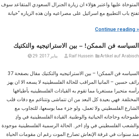
المتوخاة عليها واعتبر هؤلاء ان زيارة الجنرال السعودي المتقاعد سوف
تفتح باب التطبيع مع اسرائيل على مصراعيه وان هذه الزياره “خيانة
Continue reading
السياسه فن الممكن! – بين الاستراتيجيه والتكتيك
Artikel auf Arabisch
Raif Hussein
29. يناير 2017
السياسه فن الممكن! – بين الاستراتيجيه والتكتيك مقال بصفحة 37
رائف حسين – المانيا المراقب للحالة الفلسطينيه لا يسعه الا ان يهز
رأسه متحيرا مستغربا مما تقوم به القيادات الفلسطينيه بأطيافها
المختلفة. فهي بعيدة كل البعد من ان تتماشى وتتناغم مع دقات قلب
الشارع الفلسطيني ولا تعمل، ولو جزء مما بوسعها، للتجاوب مع
طموحاته وحاجاته الحياتية والوطنية. القيادة الفلسطينية في وادِ
والشعب الفلسطيني في وادِ اخر.. الحالة الرسمية الفلسطينية موجودة
منذ سنوات في غرفة الإنعاش تصارع الموت رغم ان مقومات الحياة