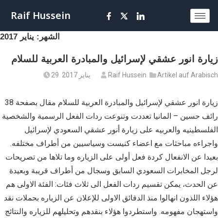
Raif Hussein
الشهر:
يناير 2017
زيارة انور عشقي لإسرائيل والمبادرة العربية للسلام
Artikel auf Arabisch
Raif Hussein
29. يناير 2017
زيارة انور عشقي لإسرائيل والمبادرة العربية للسلام مقال بصفحة 38
رائف حسين – المانيا تعددت وتنوعت ردات الفعل الرسمية والشخصية
الفلسطينيه والعربيه على زيارة أنور عشقي السعودي لإسرائيل
واجراءه مباحثات مع اعضاء كنيست وسياسيين من أطراف مختلفه.
بعيدا عن الانفعال كردة فعل أولى على الزياره وما تلاها من تصريحات
لرجل المخابرات السعودي السابق وسجال من أطراف قريبة وبعيدة
عن الحدث، يمكن تقسيم ردات الفعل الى ثلاث فئات: الفئة الاولى هم
هؤلاء اللذون انهالوا منذ الدقائق الاولى للإعلان عن الزياره بحملات نقد
واستهجان مفهومه. واستطردوا هؤلاء بنقدهم وتحليلهم للزياره والنتائج