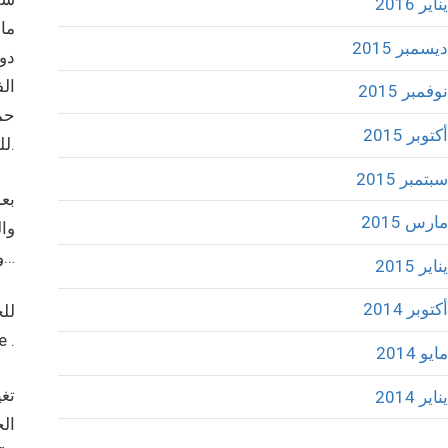
يناير 2016
ما 
ديسمبر 2015
دور
الف
نوفمبر 2015
أكتوبر 2015
للقضية الفلسطينيه واستراتيجيتها بالمقاومة أصبحت في ظل الأوضاع الجيوسياسيه في قطاع غزه مجرد طخطخة وعنتريات فقط.
سبتمبر 2015
بع
مارس 2015
وال
والتضامن من اجل المصلحة الوطنية العليا…
يناير 2015
أكتوبر 2014
للخ
وتحقيق الحلم
مايو 2014
تغي
يناير 2014
الج