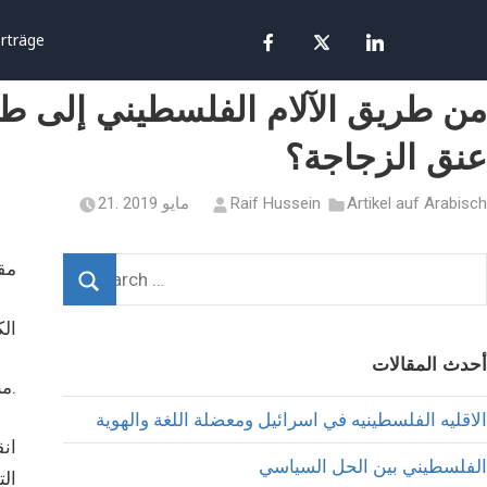
rträge
من طريق الآلام الفلسطيني إلى ط
عنق الزجاجة؟
Artikel auf Arabisch
Raif Hussein
21. مايو 2019
مقا
ال
أحدث المقالات
منذ قرابة الاثنى عشر عام وحركتا فتح وحماس تتصارعان وتتقاتلان على من له الشرعية تحت عباءة الاحتلال في فلسطين.
الاقليه الفلسطينيه في اسرائيل ومعضلة اللغة والهوية
ان
الفلسطيني بين الحل السياسي