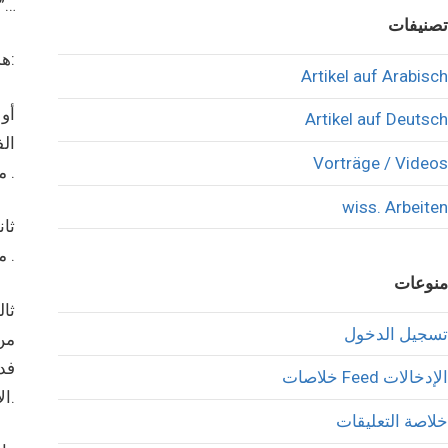
الراهن ونابع من النظر السياسي للوضع من “خارج الصندو
تصنيفات
هذا التغيير ممكن ان يتكلل بالنجاح بسبعة خطوات مركزيه اعرضها هنا بخطوطها العريضه:
Artikel auf Arabisch
أو
Artikel auf Deutsch
Vorträge / Videos
مسؤولة عن كل الملفات التي تخص عموم الشعب كالمفاوضات المستقبلية مع الاحتلال والتمثيل الدبلوماسي والعلاقات الدولية .
wiss. Arbeiten
ثا
منظمة التحرير الفلسطينية عن رئاسة السلطة الفلسطينيه .
منوعات
تسجيل الدخول
من
فد
خلاصات Feed الإدخالات
الانشقاق واتفاقيه تكاتف اقتصاديه بين المقاطعات كتلك التي يُعْمَل بها في ألمانيا.
خلاصة التعليقات