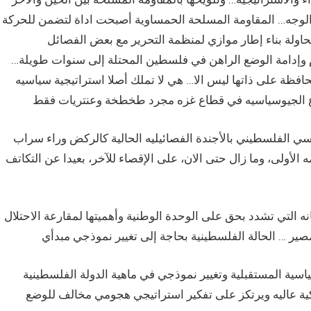
ء الوجه… المقاومة المسلحة الحمساوية أصبحت اداة لتضمن للحركة
حاولة بناء إطار موازي لمنظمة التحرير مع بعض الفصائل
ام وإدامة الوضع الراهن في فلسطين المحتلة إلى سنوات طويلة…
العام 2010 اصبح همها الوحيد المحافظة على ذاتها ليس الا… هي لا تملك أصلا استراتيجية سياسيه
ي الفلسطيني بالأجندة الفصائيليه الحالية كالركض وراء سراب
لأولى، وما زال حتى الان، على الإقصاء للآخر، بعيدا عن التكاتف
نه التي تشدد بحق على الوحدة الوطنية وأهميتها لمقارعة الاحتلال
اسية المستقبلية وتغيير نموذجي في ماهية الدولة الفلسطينية
تيكية عاليه ويرتكز على تفكير استراتيجي هجومي مخالف للوضع