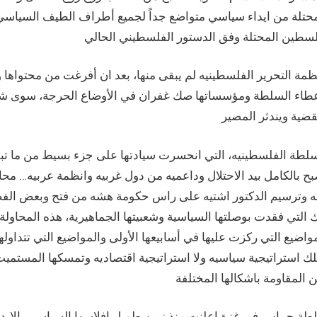
محتلة من ايداء سياسي متواضع جداً لجميع أطراف الطيف السيا
مة التحرير الفلسطينيه لم يبقى منها، بعد ان أفرغت من محتواها
عطاء السلطة ومؤسساتها صك غفران في الأوضاع الحرجة، سوى شبح ا
سلطة الفلسطينيه، التي انحسرت سيادتها على جزء بسيط من ما تب
ح بالكامل بيد الاحتلال وداعميه من دول غربيه وانظمة عربيه… مح
له وترسيم الدكتور اشتيه على راس حكومة هشه من فتح وبعض الفصائ
 التي فقدت بوصلتها السياسية وشعبيتها الجماهيرية، هذه المحاول
واضيع التي ركزت عليها في أسابيعها الأولى والمواضيع التي تتداوله
ك استراتيجية سياسيه ولا استراتيجية اقتصاديه وتمسكها المستميت ب
ة حماس في غزة اعلنت منذ زمن طويل افلاسها السياسي بالايداء و