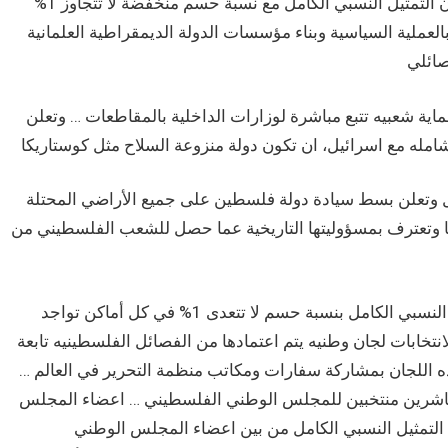
رابعاً اجراء انتخابات برلمانيه للدولة ولبرلمانات المقاطعات وفق قانون التمثيل النسبي الكامل مع نسبة حسم منخفضة لا تتجاوز 1%
عملية السياسية وبناء مؤسسات الدولة الديمقراطية العلمانية
ماية شعبيه تتبع مباشرة لوزارات الداخلية بالمقاطعات … وتعلن
لال وتعلن بسط سيادة دولة فلسطين على جميع الأراضي المحتلة
حدودها وتعترف بمسؤوليتها التاريخية عما حصل للشعب الفلسطيني من
سابعاً تجرى انتخابات للمجلس الوطني الفلسطيني وفق مبدأ التمثيل النسبي الكامل بنسبة حسم لا تتعدى 1% في كل أماكن تواجد
ابات لجان وطنيه يتم اعتمادها من الفصائل الفلسطينيه تابعة
 اللجان بمشاركة سفارات ومكاتب منظمة التحرير في العالم …
مباشرين منتخبين للمجلس الوطني الفلسطيني … اعضاء المجلس
ن التمثيل النسبي الكامل من بين اعضاء المجلس الوطني