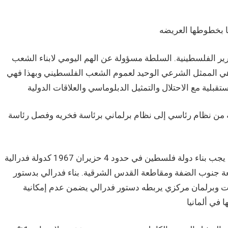
ر الفلسطينية. السلطة مسؤولة عن الهم اليومي لابناء الشعب
يعيشون في الأراضي المحتلة عام 1967. م ت ف هي الممثل الشرعي الوحيد لعموم الشعب الفلسطيني وبهذا فهي
ة من نظام رئاسي إلى نظام برلماني برئاسة فخريه وفصل رئاسة
ثالثاً في ظل استحالة تجاوز حالة الانقسام الحالية في الطرق المألوفة يجب بناء دولة فلسطين في حدود 4 حزيران 1967 كدولة فدرالية
 جنوب الضفة ومقاطعة القدس الشرقية. بناء فدرالي بدستور
ات وبرلمان مركزي يربطه دستور فدرالي يضمن عدم إمكانية