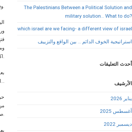
وفقدان البوصلة السياسية في اكثر الملفات.
The Palestinians Between a Political Solution and
military solution… What to do?
ال
which israel are we facing- a different view of israel
ورغ
فتح
استراتيجية الخوف الدائم … بين الواقع والتزييف
وم
اكبر وأكثر تعقيداً وامكانيات تجاوز هذا البعد أصبحت، ورغم تفائلي المستمر، شبه معدومه.
أحدث التعليقات
بع
التحديات الداخلية والخارجية المستمرة ، الا سراب في الأفق…
الأرشيف
حر
يناير 2026
من 
أغسطس 2025
صغر عددها، متنفذه مؤثره على القرار السياسي المركزي.
ديسمبر 2022
بع