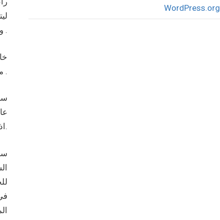
WordPress.org
ليت
وتثبيت السلم الاجتماعي بعيداً عن قانون الإقصاء الحالي والتفرد الفصائلي .
خام
منظمة التحرير ان فلسطين، بعد انتزاع حريتها وتوقيع معاهدة سلام شامله مع اسرائيل، ان تكون دولة منزوعة السلاح مثل كوستاريكا .
ساد
اذى سياسي، اجتماعي واقتصادي.
ال
لل
في
الم