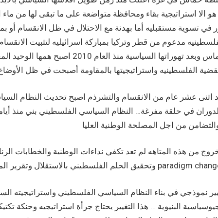
هو الا استراتيجية بقاء ومحافظة متواضعة على ما تبقى لها من ما
 في تسوية مستقبليه أما بهدنة مع الاحتلال في ظل الانقسام أو بم
لسطينيه مدعوم من قطر وتركيا بمباركة اسرائيليه لتثبيت الانقس
حماس وبعد تهوراتها السياسية منذ 
د اثنى عشر عام من الانقسام والتشرذم اصبح تحديث النظام السياس
دوران في حلقة مفرغة… النظام السياسي الفلسطيني بني منذ أيامه ا
روج من هذه المتاهه لم تعد تكفي نداءات الوطنية والخطابات الرنا
 الفلسطيني بالاستقلال وتقرير المصير … الحالة الفلسطينية بحاجة إلى تغيير نموذجي مبدأي paradigm change .
ير نموذجي في بناء النظام السياسي الفلسطيني واستراتيجيته السي
يوسياسية البنيوية … هذا التغيير يحتاج جرأة استراتيجيه وحنكة تك