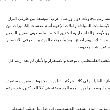
نيه، رغم محاولات دول وزعماء عرب التوسط بين طرفي النزاع
ابتسامات المتبادله وقبلات الإخوه أمام عدسات الكاميرات بين
 بالأوضاع الفلسطينيه لتحقيق الحلم الفلسطيني بتقرير المصير
 من ذلك اليوم اصبح البعد وأصبحت الهوة بين طرفي الانقسام
عب الفلسطيني بالوحدة والاستقرار والأمان لم تعد، رغم كل
نية العليا… وفي كلا الحركتين تبلورت مجموعه صغيره مستفيده
يت الوضع الراهن … هذه المجموعة، في كلا الحركتين، قويه رغم
صمود بين ابناء الشعب الفلسطيني في ظل ما تعيشه فلسطين