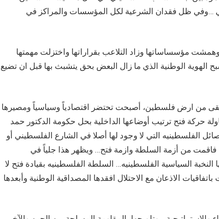
سي …وفي ظل فقدان الشرعية لكل المؤسسات والمراكز في
 وهمشت مؤسساساتها وزاد التلاعب بقراراتها واختزلت مهمتها
لهوية الوطنية الذي ما زال البعض بحق يتشبث بها قبل ان تضيع
قى من ارض فلسطين، أصبحت تحتضر اقتصادياً وسياسياً ومصيرها
اولة حركة فتح ترتيب أوضاعها الداخلية بحل حكومة الدكتور حمد
ل الفلسطينيه التي لا وجود لها أصلا في الشارع الفلسطيني أو
ة فاقمت من أزمة السلطة وازمة فتح… ويظهر هذا جلياً في
ا النخبة السياسية الفلسطينيه… السلطة الفلسطينيه بقيادة فتح لا
اتفاقيات الاذعان مع الاحتلال افقدها المصداقية الوطنية وأبعدها
الاستراتيجية… وتلويحها بالمقاومة المسلحة بين الحين والآخر