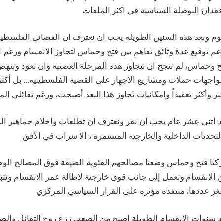
يوم وبعد هذه السنين الطويلة يجب ان نعترف ان الفصائل الفلسطي
م توقيع عدة وثائق تفاهم بين فتح وحماس لتجاوز الانقسام ورغم ال
 وحماس، لم تنجح ان تتجاوز هذه المرحلة العصيبة وان تعود وتنهض
واجهات حملات ومشاريع الاجهاز على القضية الفلسطينيه… بل أكثر
د اثنى عشر عام يجب ان نقر ونعترف ان تطلعات واحلام جماهير الش
كتا فتح وحماس وضعتا مصالحهم الفئوية الضيقة فوق المصالح الوط
الانقسام وتعمل إلى جانب قوى خارجية لاطالة عمر الانقسام وتثب
د سنوات الانقسام الطويلة اصبح من الصعب زرع روح التفائل وال