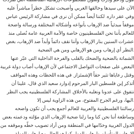
الآن على سيدها وخالقها الغربي وأصبحت تشكل خطراً مباشراً عليه
وفي عقر داره. لكننا أيضاً ممكن أن نرى في مشاركة الرئيس عباس
موقفاً مبدئياً ضد الإرهاب بأنواعه وأشكاله المختلفة ورسالة واضحة
للعالم بأننا نحن الفلسطينيون خاصة والأمة العربية عامة نُصلى منذ
عشرات السنين بنار الإرهاب وأننا نقف دائماً وأبداً ضد الإرهاب، بغض
النظر أي إرهاب ومن هو الإرهابي ومن هي الضحية.
الشماتة بالضحية والضحك بالقلب والفرحة الداخلية التي عبّر عنها
البعض على صفحات التواصل الاجتماعي لأن الإرهاب أصاب دولة غربية
وقتل رعاياها تثير حقاً الإشمئزاز. في هذه اللحظات وهذه المواقف
أتذكر إبن فلسطين البار المرحوم إدوارد سعيد الذي قال، علينا أن
نتفوق على عدونا ونغلبه بالأخلاق. المشاركة الفلسطينيه يجب النظر
اليها، ورغم الجرح المفتوح، من هذه الزاوية ليس إلا.
رسالتنا الفلسطينية والعربية للعالم أجمع يجب أن تكون واضحه
وساطعة أننا نحن كنا وما زلنا ضحية الإرهاب الذي موّلته ودعمته بعض
الدول الغربية وخدّامها في المنطقة ومن أراد تصويب خطّه وموقفه من
الإرهاب المتأسلم وإرهاب الدول كما هو الحال مع إرهاب الدولة