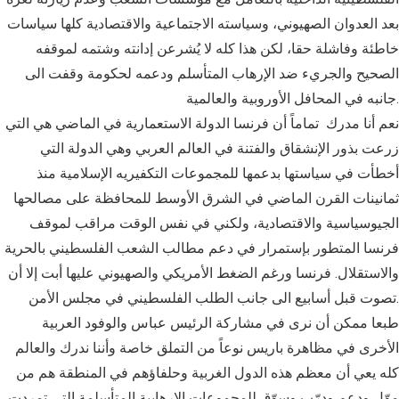
بعد العدوان الصهيوني، وسياسته الاجتماعية والاقتصادية كلها سياسات
خاطئة وفاشلة حقا، لكن هذا كله لا يُشرعن إدانته وشتمه لموقفه
الصحيح والجريء ضد الإرهاب المتأسلم ودعمه لحكومة وقفت الى
جانبه في المحافل الأوروبية والعالمية.
نعم أنا مدرك تماماً أن فرنسا الدولة الاستعمارية في الماضي هي التي
زرعت بذور الإنشقاق والفتنة في العالم العربي وهي الدولة التي
أخطأت في سياستها بدعمها للمجموعات التكفيريه الإسلامية منذ
ثمانينات القرن الماضي في الشرق الأوسط للمحافظة على مصالحها
الجيوسياسية والاقتصادية، ولكني في نفس الوقت مراقب لموقف
فرنسا المتطور بإستمرار في دعم مطالب الشعب الفلسطيني بالحرية
والاستقلال. فرنسا ورغم الضغط الأمريكي والصهيوني عليها أبت إلا أن
تصوت قبل أسابيع الى جانب الطلب الفلسطيني في مجلس الأمن.
طبعا ممكن أن نرى في مشاركة الرئيس عباس والوفود العربية
الأخرى في مظاهرة باريس نوعاً من التملق خاصة وأننا ندرك والعالم
كله يعي أن معظم هذه الدول الغربية وحلفاؤهم في المنطقة هم من
موّل ودعم ودرّب وسوّق للمجموعات الإرهابية المتأسلمة التي تمردت