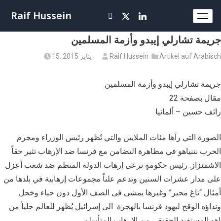
Raif Hussein
جريمة تشارلي إيبدو وأزمة المسلمين
Artikel auf Arabisch
Raif Hussein
15. يناير 2015
جريمة تشارلي إيبدو وأزمة المسلمين
مقال بصفحة 22
رائف حسين – ألمانيا
الصورة التي رآها مئات الملايين والتي تُظهر رئيس الوزراء ومجرم
الحرب نتنياهو في مظاهرة التضامن مع فرنسا ضد الإرهاب تثير حقاً
الاشمئزاز. رئيس حكومةٍ ترعى إرهاب الدولة المنظم ضد شعب أعزل
على مدار عشرات السنين وتدعم علناً مجموعات إرهابية في بلدها من
أمثال “تاغ محير” وغيرها يمشي فى الصف الأول دون حياء وخجل.
ونداؤه الوقح ليهود فرنسا بالهجرة الى إسرائيل يُظهر للعالم جلياً من
هو المستفيد الحقيقي من الإرهاب المتأسلم!