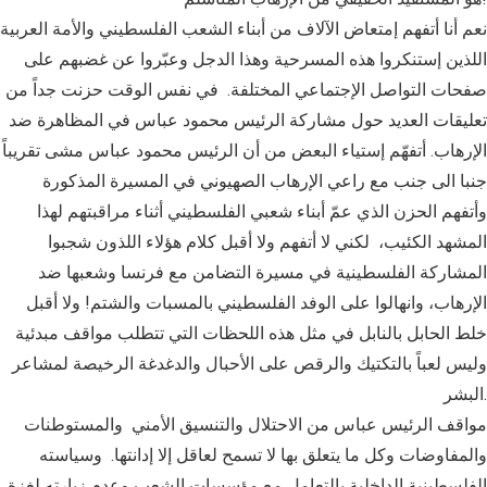
نعم أنا أتفهم إمتعاض الآلاف من أبناء الشعب الفلسطيني والأمة العربية
اللذين إستنكروا هذه المسرحية وهذا الدجل وعبّروا عن غضبهم على
صفحات التواصل الإجتماعي المختلفة. في نفس الوقت حزنت جداً من
تعليقات العديد حول مشاركة الرئيس محمود عباس في المظاهرة ضد
الإرهاب. أتفهّم إستياء البعض من أن الرئيس محمود عباس مشى تقريباً
جنبا الى جنب مع راعي الإرهاب الصهيوني في المسيرة المذكورة
وأتفهم الحزن الذي عمّ أبناء شعبي الفلسطيني أثناء مراقبتهم لهذا
المشهد الكئيب، لكني لا أتفهم ولا أقبل كلام هؤلاء اللذون شجبوا
المشاركة الفلسطينية في مسيرة التضامن مع فرنسا وشعبها ضد
الإرهاب، وانهالوا على الوفد الفلسطيني بالمسبات والشتم! ولا أقبل
خلط الحابل بالنابل في مثل هذه اللحظات التي تتطلب مواقف مبدئية
وليس لعباً بالتكتيك والرقص على الأحبال والدغدغة الرخيصة لمشاعر
البشر.
مواقف الرئيس عباس من الاحتلال والتنسيق الأمني والمستوطنات
والمفاوضات وكل ما يتعلق بها لا تسمح لعاقل إلا إدانتها. وسياسته
الفلسطينية الداخلية بالتعامل مع مؤسسات الشعب وعدم زيارته لغزة