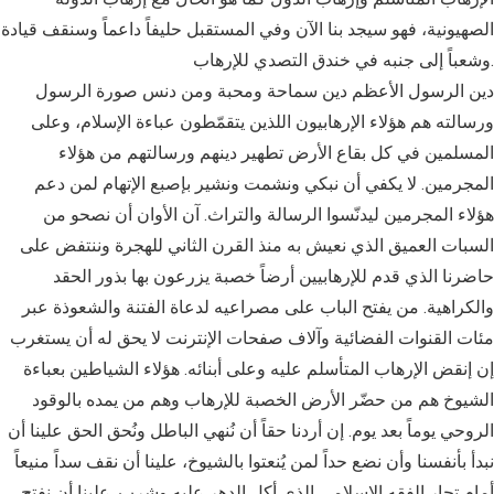
الصهيونية، فهو سيجد بنا الآن وفي المستقبل حليفاً داعماً وسنقف قيادة
وشعباً إلى جنبه في خندق التصدي للإرهاب.
دين الرسول الأعظم دين سماحة ومحبة ومن دنس صورة الرسول
ورسالته هم هؤلاء الإرهابيون اللذين يتقمّطون عباءة الإسلام، وعلى
المسلمين في كل بقاع الأرض تطهير دينهم ورسالتهم من هؤلاء
المجرمين. لا يكفي أن نبكي ونشمت ونشير بإصبع الإتهام لمن دعم
هؤلاء المجرمين ليدنّسوا الرسالة والتراث. آن الأوان أن نصحو من
السبات العميق الذي نعيش به منذ القرن الثاني للهجرة وننتفض على
حاضرنا الذي قدم للإرهابيين أرضاً خصبة يزرعون بها بذور الحقد
والكراهية. من يفتح الباب على مصراعيه لدعاة الفتنة والشعوذة عبر
مئات القنوات الفضائية وآلاف صفحات الإنترنت لا يحق له أن يستغرب
إن إنقض الإرهاب المتأسلم عليه وعلى أبنائه. هؤلاء الشياطين بعباءة
الشيوخ هم من حضّر الأرض الخصبة للإرهاب وهم من يمده بالوقود
الروحي يوماً بعد يوم. إن أردنا حقاً أن نُنهي الباطل ونُحق الحق علينا أن
نبدأ بأنفسنا وأن نضع حداً لمن يُنعتوا بالشيوخ، علينا أن نقف سداً منيعاً
أمام تجار الفقه الإسلامي الذي أكل الدهر عليه وشرب. علينا أن نفتح