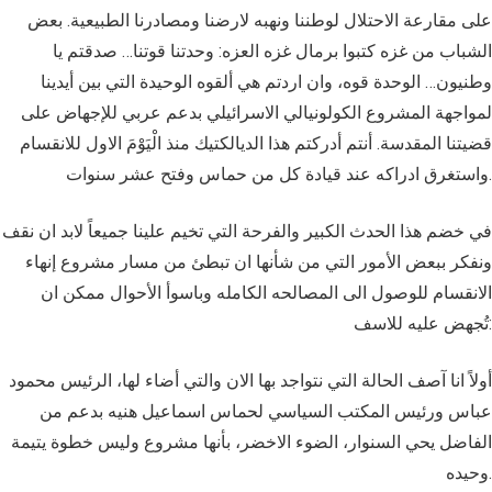
على مقارعة الاحتلال لوطننا ونهبه لارضنا ومصادرنا الطبيعية. بعض
الشباب من غزه كتبوا برمال غزه العزه: وحدتنا قوتنا… صدقتم يا
وطنيون… الوحدة قوه، وان اردتم هي ألقوه الوحيدة التي بين أيدينا
لمواجهة المشروع الكولونيالي الاسرائيلي بدعم عربي للإجهاض على
قضيتنا المقدسة. أنتم أدركتم هذا الديالكتيك منذ الْيَوْمَ الاول للانقسام
واستغرق ادراكه عند قيادة كل من حماس وفتح عشر سنوات.
في خضم هذا الحدث الكبير والفرحة التي تخيم علينا جميعاً لابد ان نقف
ونفكر ببعض الأمور التي من شأنها ان تبطئ من مسار مشروع إنهاء
الانقسام للوصول الى المصالحه الكامله وباسوأ الأحوال ممكن ان
تُجهض عليه للاسف:
أولاً انا آصف الحالة التي نتواجد بها الان والتي أضاء لها، الرئيس محمود
عباس ورئيس المكتب السياسي لحماس اسماعيل هنيه بدعم من
الفاضل يحي السنوار، الضوء الاخضر، بأنها مشروع وليس خطوة يتيمة
وحيده.