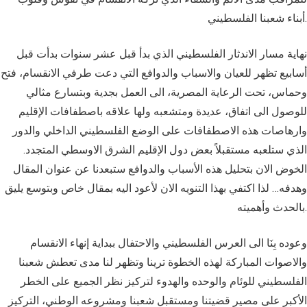
أبناء شعبنا الفلسطيني.
نهاية مسار الاندثار الفلسطيني الذي بدأ قبل عشر سنوات بدأت قبل
أسابيع تظهر للعيان والاسباب والدوافع التي دعت طرفي الانقسام، فتح
وحماس، تحت الرعاية المصرية، الى العمل بجدية وبتسارع مثالي
للوصول الى اتفاق، عديدة ومتشعبه ولها علاقه باصطفافات الإقليم
وارهاصات هذه الاصطفافات على الوضع الفلسطيني الداخلي والدور
الذي ستلعبه مستقبلاً بعض دول الإقليم الشرق الاوسطي المتجدد.
الخوض الان بتحليل هذه الأسباب والدوافع ستبعدنا عن عنوان المقال
وهدفه… لذا اكتفي بهذا التنويه الان لأعود اليه بمقال خاص وبتوسع يليق
بالحدث وأهميته.
وعوده بِنَا الى العرس الفلسطيني والاحتفال ببداية إنهاء الانقسام
والاصوات المباركة لهذه الخطوة ترينا وتظهر لنا مدى تعطش شعبنا
الفلسطيني للوئام والوحده والهدوء لتركيز نظر الجميع على الخطر
الأكبر على مصير قضيتنا ومستقبل شعبنا ومشروعه الوطني، التركيز