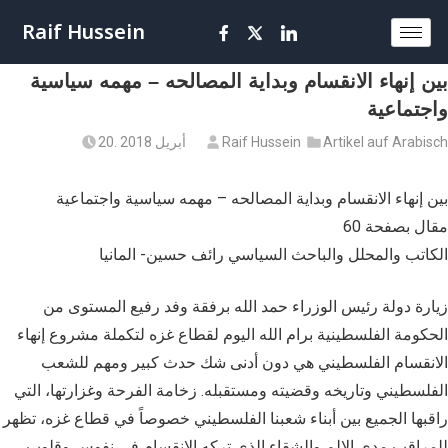
Raif Hussein
بين إنهاء الانقسام وبداية المصالحه – مهمه سياسية
واجتماعية
Artikel auf Arabisch
Raif Hussein
20. أبريل 2018
بين إنهاء الانقسام وبداية المصالحه – مهمه سياسية واجتماعية
مقال بصفحة 60
الكاتب والمحلل والباحث السياسي رائف حسين- المانيا
زيارة دولة رئيس الوزراء حمد الله برفقة وفد رفيع المستوى من
الحكومة الفلسطينية برام الله اليوم لقطاع غزه لتكملة مشروع إنهاء
الانقسام الفلسطيني هي دون أدنى شك حدث كبير ومهم للشعب
الفلسطيني وتاريخه وقضيته ومستقبله. زخامة الفرحة وغزارتها، التي
راقبها الجميع بين أبناء شعبنا الفلسطيني خصوصاً في قطاع غزه، تظهر
للمراقب مدى الالم والشقاء الذي تركه الانقسام في نفوس وقلوب