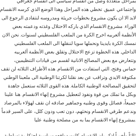
بمراحل متعددة وصل من انقسام سياسي الى انقسام جغرافي
واجتماعي عميق. تخطي هذه المراحل وهذا الوضع الذي كرسه الانقسام
لابد الا ان يكون مشروع بخطوات جريئة ومدروسه لنتفادى الرجوع الى
الوراء. مشروع الانقسام الذي باركه الاحتلال وغذته ودعمته بعض
الأنظمة ألعربيه اخرج الكرة من الملعب الفلسطيني لسنوات. نحن الان
نمسك الكرة بايدينا ونحملها سويا لننقلها الى الملعب الفلسطيني
الداخلي. هذه الخطوة تزعج الاحتلال وتقلق بعض الأنظمة ألعربيه
وتتعارض مع بعض المصالح الانانية لقسم من قيادات التنظيمين،
حماس وفتح، التي استفادت من الانقسام. هذه الأطراف الثلاثه لن تقف
مكتوفة الايدي وتراقب عن بعد نقلنا لكرتنا الوطنية الى ملعبنا الوطني
لتحقيق المصالحة الوطنية الكاملة. هذه القوى الثلاثه ستعمل جاهدة
وبكل ما تملك من قوة ونفوذ لتعطيل مشروع إنهاء الانقسام. هنا علينا
جميعاً، فصائل وقوى وطنيه وجماهير صادقه ان نقف لهؤلاء بالمرصاد
وندعم طرفي الانقسام ونحثهم، دون تعب ودون كلل، على السير قدماً
بمشروع إنهاء الانقسام بما به من مصلحة وطنية عليا.
ثالثاً وأخيراً اذكر بان الانقسام كانت دوافعه سياسية احتكارية تسلطية