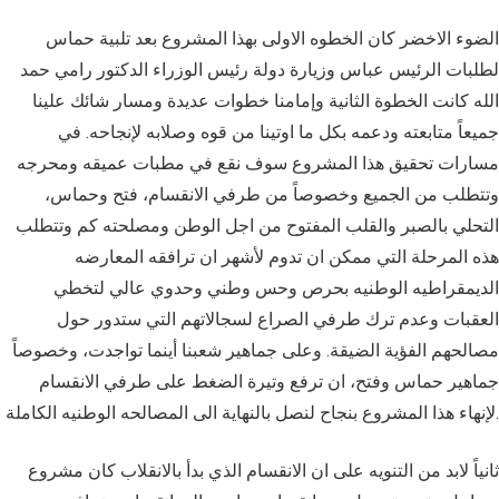
الضوء الاخضر كان الخطوه الاولى بهذا المشروع بعد تلبية حماس
لطلبات الرئيس عباس وزيارة دولة رئيس الوزراء الدكتور رامي حمد
الله كانت الخطوة الثانية وإمامنا خطوات عديدة ومسار شائك علينا
جميعاً متابعته ودعمه بكل ما اوتينا من قوه وصلابه لإنجاحه. في
مسارات تحقيق هذا المشروع سوف نقع في مطبات عميقه ومحرجه
وتتطلب من الجميع وخصوصاً من طرفي الانقسام، فتح وحماس،
التحلي بالصبر والقلب المفتوح من اجل الوطن ومصلحته كم وتتطلب
هذه المرحلة التي ممكن ان تدوم لأشهر ان ترافقه المعارضه
الديمقراطيه الوطنيه بحرص وحس وطني وحدوي عالي لتخطي
العقبات وعدم ترك طرفي الصراع لسجالاتهم التي ستدور حول
مصالحهم الفؤية الضيقة. وعلى جماهير شعبنا أينما تواجدت، وخصوصاً
جماهير حماس وفتح، ان ترفع وتيرة الضغط على طرفي الانقسام
لإنهاء هذا المشروع بنجاح لنصل بالنهاية الى المصالحه الوطنيه الكاملة.
ثانياً لابد من التنويه على ان الانقسام الذي بدأ بالانقلاب كان مشروع