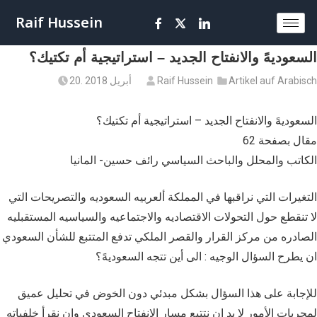
Raif Hussein
السعوديهً والانفتاح الجديد – استراتيجية أم تكتيك؟
Artikel auf Arabisch
Raif Hussein
20. أبريل 2018
السعوديهً والانفتاح الجديد – استراتيجية أم تكتيك؟
مقال بصفحة 62
الكاتب والمحلل والباحث السياسي رائف حسين- المانيا
التغيرات التي نراقبها في المملكة ألعربيه السعوديه والتصريحات التي
لا تنقطع حول التحولات الاقتصاديه والاجتماعيه والسياسيه المستقبليه
الصادره من مركز القرار والقصر الملكي تدفع المتتبع للشأن السعودي
ان يطرح السؤال الوجيه : الى أين تتجه السعوديهً؟
للإجابة على هذا السؤال بشكل مبدئي دون الخوض في تحليل عميق
لمجريات الأمور لا بد ان نتتبع مسار الانفتاح السعودي وان نقرأ خلفياته