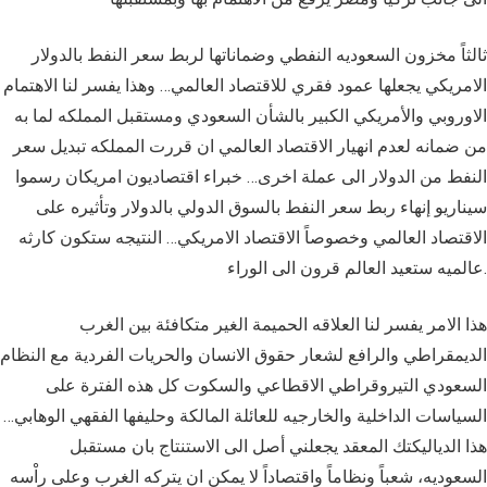
ثالثاً مخزون السعوديه النفطي وضماناتها لربط سعر النفط بالدولار
الامريكي يجعلها عمود فقري للاقتصاد العالمي… وهذا يفسر لنا الاهتمام
الاوروبي والأمريكي الكبير بالشأن السعودي ومستقبل المملكه لما به
من ضمانه لعدم انهيار الاقتصاد العالمي ان قررت المملكه تبديل سعر
النفط من الدولار الى عملة اخرى… خبراء اقتصاديون امريكان رسموا
سيناريو إنهاء ربط سعر النفط بالسوق الدولي بالدولار وتأثيره على
الاقتصاد العالمي وخصوصاً الاقتصاد الامريكي… النتيجه ستكون كارثه
عالميه ستعيد العالم قرون الى الوراء.
هذا الامر يفسر لنا العلاقه الحميمة الغير متكافئة بين الغرب
الديمقراطي والرافع لشعار حقوق الانسان والحريات الفردية مع النظام
السعودي التيروقراطي الاقطاعي والسكوت كل هذه الفترة على
السياسات الداخلية والخارجيه للعائلة المالكة وحليفها الفقهي الوهابي…
هذا الدياليكتك المعقد يجعلني أصل الى الاستنتاج بان مستقبل
السعوديه، شعباً ونظاماً واقتصاداً لا يمكن ان يتركه الغرب وعلى راْسه