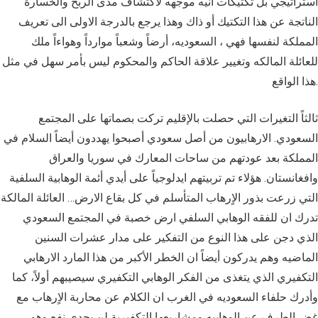
استراتيجي بل تكتيكات انيه موجهه لاكتشاف مدى الربح والخسارة
الناتجة عن هذا التكتيك أو ذاك وهذا يرجع بالدرجة الاولى الى تعريف
المملكة لنفسها فهي ، السعوديه، أرضاً وشعباً موارداً وهواءاً ملك
للعائلة المالكه وتغيير علاقة الحاكم والمحكوم ليس بأمر سهل في مثل
هذا الواقع.
ثالثاً التغيرات التي حصلت بالإقليم تركت بصماتها على المجتمع
السعودي. الارهابيون من أصل سعودي أصبحوا يهددون أيضاً السلام في
المملكة بعد عودتهم من ساحات المعارك في سوريا والعراق
وافغانستان. هؤلاء تم تربيتهم ايدلوجياً على أيدي أئمة الوهابية السلفية
التي زرعت بذور الاٍرهاب المتأسلم في كل بقاع الارض… العائلة المالكة
تدرك ان للفقه الوهابي السلفي ارض خصبة في المجتمع السعودي
الذي دجن على هذا النوع من التفكير على مدار عشرات السنين
الماضيه وهم يدركون أيضاً ان الخطر الأكبر من هذا المارد الارهابي
التكفيري الذي يتغذى من الفكر الوهابي التكفيري سيصيبهم أولاً، كما
وأدرك حلفاء السعوديه في الغرب ان الكلام عن محاربة الاٍرهاب مع
غض الطرف عن الوهابيه ومشاريعها التكفيرية لن يجدي نفع وهو