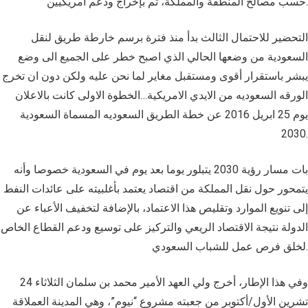
حسب مصالح المنطقة والمملكة، تم بإخراج ودعم امريكيين.
التحضير للاحتمال الثالث بدأ منذ فترة برسم خارطة طريق لنقل
السعودية من وضعها الحالي الذي اصبح خطر على الجميع الى وضع
يبشر باستقرار أقوى ومستقبل مغاير لما نحن عليه ولكن دون ان تخرج
الورقه السعوديه من الايدي الامريكية…الخطوة الاولى كانت بالاعلان
يوم 25 ابريل 2016 عن خطة الطريق السعوديه المسماة السعودية
2030.
بات مسار رؤية 2030 يتبلور يوما بعد يوم في السعودية خصوصا وأنه
يتمحور حول نقل المملكة من اقتصاد يعتمد بأغلبيته على عائدات النفط
إلى تنويع الموارد وتقليص هذا الاعتماد، بالإضافة لتخفيف الأعباء عن
الدولة نتيجة الاقتصاد الريعي والتركيز على توسيع ودعم القطاع الخاص
لخلق فرص عمل للشباب السعودي.
وفي هذا الإطار، أخرج ولي العهد الأمير محمد بن سلمان الثلاثاء 24
تشرين الأول/أكتوبر من جعبته مشروع “نيوم”، وهي المدينة العملاقة