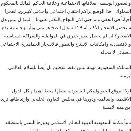
والعصور الوسطى بعلاقاتها الاجتماعية وعلاقة الحاكم المالك بالمحكوم
المملوك… هذا الوضع يراكم احتقان اجتماعي وأخلاقي كبيرين، انفجرا
أحياناً في الخفي وتم حتى الان النجاح بالتكتم عليهما… السؤال ليس هل
سيحصل الانفجار الأكبر أم لا؟ السؤال الصح هو متى وبأية زخامة سيقع
الانفجار؟ ان لم يحصل تغيير جذري في المواطنة والشراكة السياسية
والاقتصاديه وامكانيات الانفتاح والتطور فالانفجار الجماهيري الاجتماعي
سيأتي لا محاله…
المملكة السعودية مهمه ليس فقط للإقليم بل أيضاً للسلام العالمي
برمته:
اولا الموقع الجيوبولتيكي للسعوديه يجعلها محط اهتمام كل الدول
الاقليميه والعالميه ودورها في مجلس التعاون الخليجي وارتباطاتها تزيد
من هذه الأهمية
ثانياً مكانة السعودية الدينية للعالم الاسلامي ودورها السني بالمنطقه
الى جانب تركيا ومصر يرفع من الاهتمام بها وبمستقبلها