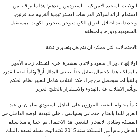
الولايات المتحدة الامريكية، للسعوديين وحدهم! هذا ما نراقبه من
الاهتمام الزائد لمراكز الدراسات الاستراتيجية ألغربيه منذ قرنين،
وتحديدا بعد احتلال العراق للكويت وحرب تحرير الكويت، بمستقبل
السعوديه ودورها بالمنطقه.
الاحتمالات التي ممكن ان تتم هي بتقديري ثلاثة:
اولا إنهاء دور ال سعود والإتيان بعشيرة اخرى لتستلم زمام الأمور
بالمملكة. هذا الاحتمال ضئيل جداً لضعف البدائل أولاً وثانياً لعدم القدرة
بالتنبأ لما سيحصل من جراء هكذا انقلاب شامل لتغيير نظام الحكم
وتأثير الانقلاب على الهدوء والاستقرار بالخليج العربي.
ثانياً محاولة الضغط الموزون على العاهل السعودي سلمان بن عبد
العزيز للبدأ بانفتاح اجتماعي وسياسي داخلي لتهدئة الوضع الداخلي في
المملكه وتفادي الانفجار الشعبي. هذا الاحتمال تم اختباره منذ تسلم
العاهل زمام أمور المملكة سنة 2015 لكنه اثبت فشله لضعف الملك