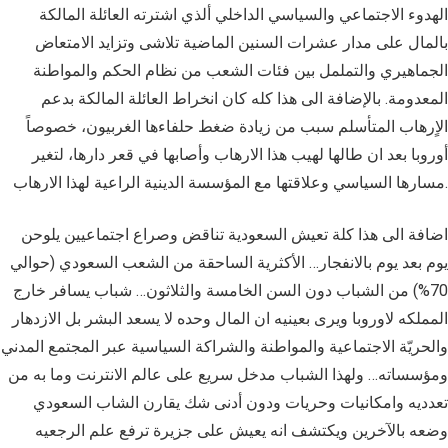
الهدوء الاجتماعي والسياسي الداخلي ألذي اشترته العائلة المالكة
بالمال على مدار عشرات السنين الماضية تلاشى وتزايد الامتعاض
الجماهيري والتململ بين فئات الشعب من نظام الحكم والمواطنة
المعدومة. بالإضافة الى هذا كله كان انخراط العائلة المالكة بدعم
الاٍرهاب المتأسلم سبب من زيادة ضغط حلفاءها الغربيون، خصوصاً
أوروبا بعد ان طالها لهيب هذا الارهاب وأصابها في قعر دارها، لتغير
مسارها السياسي وعلاقتها مع المؤسسة الدينية الراعية لهذا الارهاب.
اضافة الى هذا كلة تعيش السعودية تناقض وصراع اجتماعيين يلوحن
يوم بعد يوم بالانفجار… الأكثرية الساحقة من الشعب السعودي (حوالي
70%) من الشباب دون السن الخامسة والثلاثون… شباب يسافر خارج
المملكه لاوروبا ويرى بعينيه ان المال وحده لا يسعد البشر بل الازدهار
والحريّة الاجتماعية والمواطنة والشراكة السياسية عبر المجتمع المدني
ومؤسساته… ولهذا الشباب مدخل سريع على عالم الانترنت وما به من
تعدديه وامكانيات وحريات ودون أدنى شك يقارن الشاب السعودي
وضعه بالآخرين ويكتشف انه يعيش على جزيرة ترفع علم الرجعيه