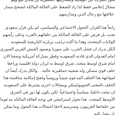
سجال إعلامي فقط لذا زاد الضغط على العائلة المالكه لتصحح مسار
علاقتها مع رجال الدين ومدارسهم.
رابعاً هذا القرار، التحول الاجتماعي والسياسي، لم يكن قرار سعودي
بحت، بل فرض على العائلة المالكة من حلفائهم بالغرب وعلى رأسهم
الولايات المتحدة، وهذا ما أكده ترامب بزيارته التاريخية للسعوديه…
الكل يدرك ان فشل الحرب على سوريا وصمود الجيش العربي السوري
امام العدوان الذي قادته السعوديه وقطر بمباركة أمريكية وضعنا الان
امام شرق اوسط متجدد. شرق اوسط به ايران دولة اقليميه وراءها
حلف قوي متمكن وله شعبيه جماهيرية عاليه … والكل يدرك أيضاً ان
لمواجهة هذا الحلف المدعوم صينياً وروسياً ولفتح إمكانية منافسة هذا
الحلف بالمعنى الجيوبوليتيكي وبمجالات اخرى يشترط على السعوديه
ان تتجدد داخليا، سياسياً واجتماعياً، لكي يكون لها دور في الشرق
الأوسط المتجدد…هذا تحول استراتيجي في توجه العائلة المالكه مدعوما
من حلفاءها الغربيون، وسنرسم لاحقا احتمالات هذا التحول وما يمكن
ان يؤول اليه.