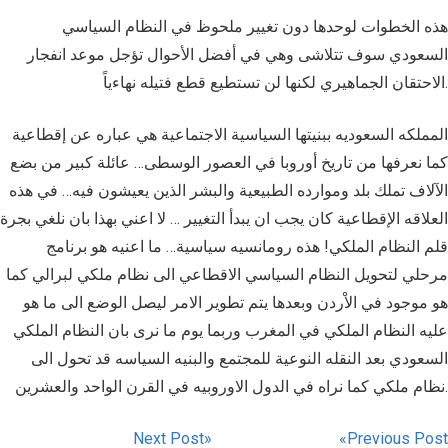
هذه الخطوات لوحدها دون تغيير ملحوظ في النظام السياسي
السعودي سوف تتلاشى وهي في أفضل الأحوال تؤجل موعد انفجار
الاحتقان الجماهيري لكنها لن تستطيع قطع فتيله نهاءياً.
المملكه السعوديه ببنيتها السياسية الاجتماعية هي عباره عن إقطاعية
كما نعرفها من تاريخ أوروبا في العصور الوسطى… عائلة كبير من بضع
الآلاف تملك بلد وموارده الطبيعية والبشر الذين يعيشون فيه… في هذه
العلاقه الإقطاعية كان يجب ان يبدأ التغيير … لا اعني بهذا بان نلغي بجرة
قلم النظام الملكي! هذه رومانسيه سياسية… ما اعنيه هو برنامج
مرحلي لتحويل النظام السياسي الاقطاعي الى نظام ملكي لبرالي كما
هو موجود في الاْردن وبعدها يتم تطوير الامر ليصل الوضع الى ما هو
عليه النظام الملكي في المغرب وربما يوم ما نرى بان النظام الملكي
السعودي بعد النقله النوعية للمجتمع والبنيه السياسه قد تحول الى
نظام ملكي كما نراه في الدول الاوروبيه في القرن الواحد والعشرين.
Next Post
Previous Post