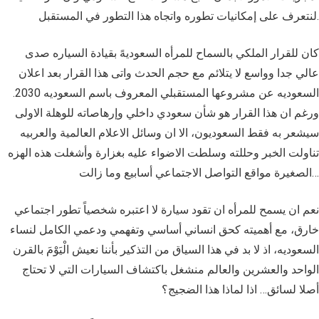
لنتعرف على إمكانيات تطوره واتجاه هذا التطور في المستقبل.
كان للقرار الملكي بالسماح للمرأه السعوديهً بقيادة السياره صدى
عالي جدا وواسع لا يتلائم مع حجم الحدث واتى هذا القرار بعد اعلان
السعوديه عن مشروعها المستقبلي المعروف باسم السعوديه 2030.
ورغم ان هذا القرار هو شأن سعودي داخلي وإرهاصاته للوهلة الاولى
سيشعر به فقط السعوديون، الا ان وسائل الاعلام العالمية والعربيه
تناولت الخبر وحللته وسلطت الاضواء عليه بغزارة وأشغلت هذه الهزه
الصغيرة مواقع التواصل الاجتماعي أسابيع وما زالت…
نعم ان يسمح للمرأه ان تقود سيارة لا اعتبره شخصياً تطور اجتماعي
خارق، مع أهميته كحق انساني أساسي وتفهمي ودعمي الكامل لنساء
السعوديه، اذ لا بد في هذا السياق من التذكير بأننا نعيش الْيَوْمَ بالقرن
الواحد والعشرين والعالم منشغل باكتشاف السيارات التي لا تحتاج
أصلا لسائق… اذا لماذا هذا الضجيج؟