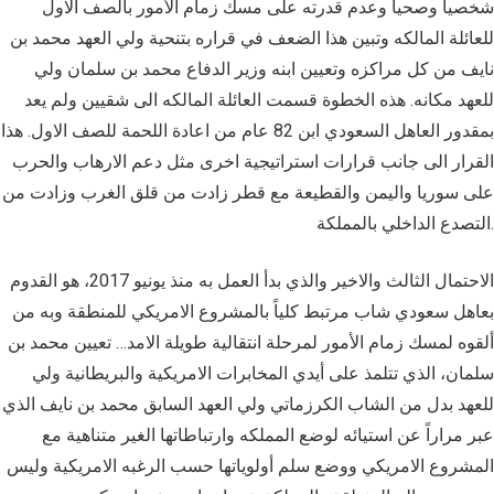
شخصيا وصحياً وعدم قدرته على مسك زمام الأمور بالصف الاول
للعائلة المالكه وتبين هذا الضعف في قراره بتنحية ولي العهد محمد بن
نايف من كل مراكزه وتعيين ابنه وزير الدفاع محمد بن سلمان ولي
للعهد مكانه. هذه الخطوة قسمت العائلة المالكه الى شقيين ولم يعد
بمقدور العاهل السعودي ابن 82 عام من اعادة اللحمة للصف الاول. هذا
القرار الى جانب قرارات استراتيجية اخرى مثل دعم الارهاب والحرب
على سوريا واليمن والقطيعة مع قطر زادت من قلق الغرب وزادت من
التصدع الداخلي بالمملكة.
الاحتمال الثالث والاخير والذي بدأ العمل به منذ يونيو 2017، هو القدوم
بعاهل سعودي شاب مرتبط كلياً بالمشروع الامريكي للمنطقة وبه من
ألقوه لمسك زمام الأمور لمرحلة انتقالية طويلة الامد… تعيين محمد بن
سلمان، الذي تتلمذ على أيدي المخابرات الامريكية والبريطانية ولي
للعهد بدل من الشاب الكرزماتي ولي العهد السابق محمد بن نايف الذي
عبر مراراً عن استيائه لوضع المملكه وارتباطاتها الغير متناهية مع
المشروع الامريكي ووضع سلم أولوياتها حسب الرغبه الامريكية وليس