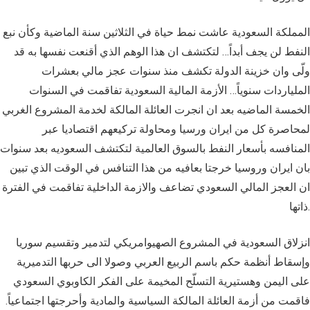
المملكة السعودية عاشت نمط حياة في الثلاثين سنة الماضية وكأن نبع
النفط لن يجف أبداً… لتكتشف ان هذا الوهم الذي أقنعت نفسها به قد
ولّى وان خزينة الدولة تكشف منذ سنوات عجز مالي بعشرات
الملياردات سنوياً… الأزمة المالية السعودية تفاقمت في السنوات
الخمسة الماضيه بعد ان انجرت العائلة المالكة لخدمة المشروع الغربي
لمحاصرة كل من ايران ورسيا ومحاولة تركيعهم اقتصاديا عبر
المنافسه بأسعار النفط بالسوق العالمية لتكتشف السعوديه بعد سنوات
بان ايران وروسيا خرجتا بعافيه من هذا التنافس في الوقت الذي تبين
ان العجز المالي السعودي تضاعف والازمة الداخلية تفاقمت في الفترة
ذاتها.
انزلاق السعودية في المشروع الصهيوامريكي لتدمير وتقسيم سوريا
وإسقاط أنظمة حكم باسم الربيع العربي وصولا الى حربها التدميرية
على اليمن وهستيرية التسلّح المخيمة على الفكر الكاوبوي السعودي
فاقمت من أزمة العائلة المالكة السياسية والمادية وأحرجتها اجتماعياً.