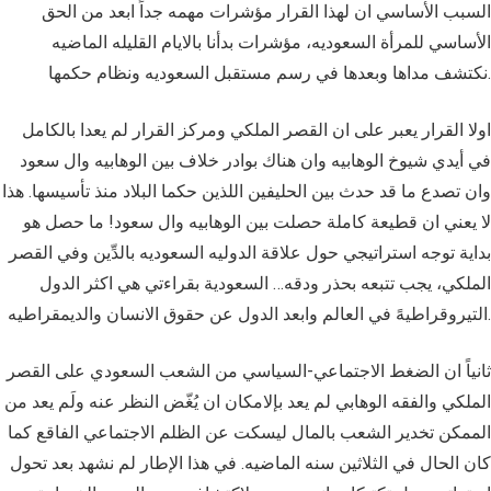
السبب الأساسي ان لهذا القرار مؤشرات مهمه جداً ابعد من الحق
الأساسي للمرأة السعوديه، مؤشرات بدأنا بالايام القليله الماضيه
نكتشف مداها وبعدها في رسم مستقبل السعوديه ونظام حكمها.
اولا القرار يعبر على ان القصر الملكي ومركز القرار لم يعدا بالكامل
في أيدي شيوخ الوهابيه وان هناك بوادر خلاف بين الوهابيه وال سعود
وان تصدع ما قد حدث بين الحليفين اللذين حكما البلاد منذ تأسيسها. هذا
لا يعني ان قطيعة كاملة حصلت بين الوهابيه وال سعود! ما حصل هو
بداية توجه استراتيجي حول علاقة الدوليه السعوديه بالدِّين وفي القصر
الملكي، يجب تتبعه بحذر ودقه… السعودية بقراءتي هي اكثر الدول
التيروقراطيهً في العالم وابعد الدول عن حقوق الانسان والديمقراطيه.
ثانياً ان الضغط الاجتماعي-السياسي من الشعب السعودي على القصر
الملكي والفقه الوهابي لم يعد بإلامكان ان يُغّض النظر عنه ولَم يعد من
الممكن تخدير الشعب بالمال ليسكت عن الظلم الاجتماعي الفاقع كما
كان الحال في الثلاثين سنه الماضيه. في هذا الإطار لم نشهد بعد تحول