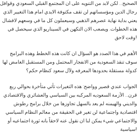
الصحيح… لكن لابد من التنويه على ان المجتمع القبلي السعودي وقوافل
رجال الدين ومؤسساتهم لن تقف مكتوفة الايدي امام هذا التغيير الذي
يعني بداية نهاية عصرهم الذهبي وسيعملون كل ما في وسعهم لافشال
هذه الخطوات. ويصعب الان التكهن في السيناريو الذي سيحصل في
وقت لاحق!
الأهم في هذا الصدد هو السؤال ان كانت هذه الخطط وهذه البرامج
سوف تنقذ السعودية من الانفجار المحتمل ومن المستقبل الغامض لها
كدولة مستقلة بحدودها المعرفه ولآل سعود كنظام حكم؟
الجواب عندي قصير وواضح: هذه التغيرات تأتي متأخرة بحوالي ربع
قرن… الأزمة السعوديه المركبه بين السياسي والعشائري والاقتصادي
والديني والهيمنه لم يعد بالسهل تجاوزها من خلال برامج رطوش
اقتصادية واجتماعية لن تغير في الحقيقة من معالم النظام السياسي
والاجتماعي شيء يمكن لنا ان نقول عنه لاحقاً بانه ثورة اجتماعيه أو
سياسية!